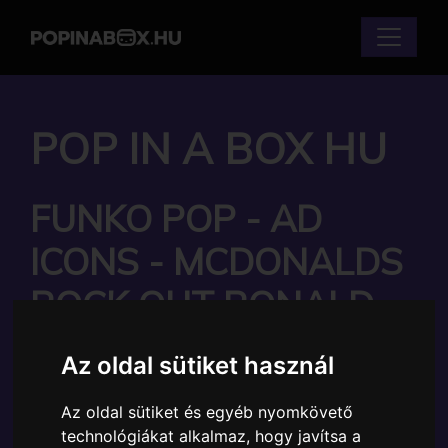
POP IN A BOX HU
FUNKO POP - AD
ICONS - MCDONALDS
ROCK OUT RONALD
FIGURA
Az oldal sütiket használ
Márka:
Funko
Az oldal sütiket és egyéb nyomkövető
Cikkszám:
889698529914
technológiákat alkalmaz, hogy javítsa a
Elérhetőség:
Készlethiány