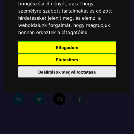
böngészési élményét, azzal hogy
Ára:
6410 Ft
személyre szabott tartalmakat és célzott
A Funko POP - Ad Icons egyik népszerű terméke a
hirdetéseket jelenít meg, és elemzi a
Funko POP - Ad Icons - McDonalds Rock Out Ronald
weboldalunk forgalmát, hogy megtudjuk
figura, amely ablakos csomagolásban azaz - POP In
honnan érkeztek a látogatóink.
a Box - várja új gazdáját.
Elfogadom
A termék sajnos nem elérhető, nézd meg
Elutasítom
MÁSOK MIT VESZNEK
Beállítások megváltoztatása
Tetszik? Osszd meg másokkal!