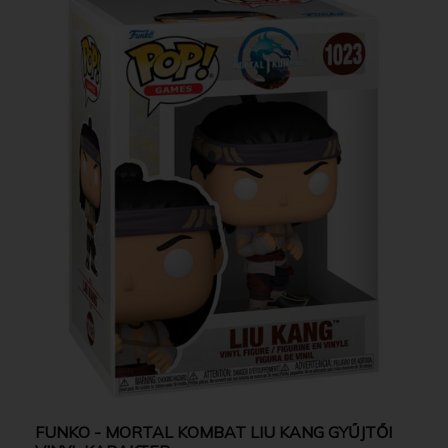
FUNKO - MORTAL KOMBAT LIU KANG GYŰJTŐI