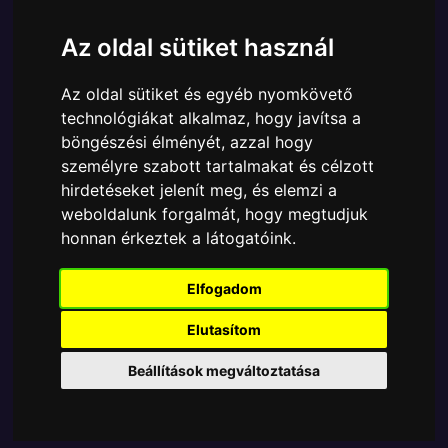
Cikkszám:
889698760706
Elérhetőség:
Készleten
Az oldal sütiket használ
Ára:
6890 Ft
Az oldal sütiket és egyéb nyomkövető
A Funko POP - DC Comics egyik népszerű terméke a
technológiákat alkalmaz, hogy javítsa a
Funko - DC Comics Batman Batgirld Cassandra Cain
böngészési élményét, azzal hogy
gyűjtői vinyl karakter, amely ablakos csomagolásban
személyre szabott tartalmakat és célzott
azaz - POP In a Box - várja új gazdáját.
hirdetéseket jelenít meg, és elemzi a
weboldalunk forgalmát, hogy megtudjuk
TOVÁBB A VÁSÁRLÁSRA
honnan érkeztek a látogatóink.
Tetszik? Osszd meg másokkal!
Elfogadom
Elutasítom
Beállítások megváltoztatása