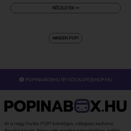
RÉSZLETEK
MINDEN POP!
POPINABOXHU BY
KOCKAFEJSHOP.HU
Itt a nagy Funko POP! katalógus, válogass kedvenc
figuráid között. Nézz szét minden kategóriában, találd