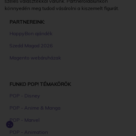
széles választékkal várunk. Partneroldalunkon
könnyedén meg tudod vásárolni a kiszemelt figurát.
PARTNEREINK:
HappyBon ajándék
Szedd Magad 2026
Magento webáruházak
FUNKO POP! TÉMAKÖRÖK
POP - Disney
POP - Anime & Manga
POP - Marvel
POP - Animation