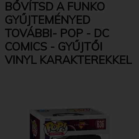
BŐVÍTSD A FUNKO
GYŰJTEMÉNYED
TOVÁBBI- POP - DC
COMICS - GYŰJTŐI
VINYL KARAKTEREKKEL