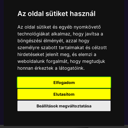
Ára:
6890 Ft
Az oldal sütiket használ
A Funko POP - DC Comics egyik népszerű terméke a
Funko - DC Comics Batman Vicky Vale gyűjtői vinyl
Az oldal sütiket és egyéb nyomkövető
karakter, amely ablakos csomagolásban azaz - POP
technológiákat alkalmaz, hogy javítsa a
In a Box - várja új gazdáját.
böngészési élményét, azzal hogy
személyre szabott tartalmakat és célzott
TOVÁBB A VÁSÁRLÁSRA
hirdetéseket jelenít meg, és elemzi a
weboldalunk forgalmát, hogy megtudjuk
honnan érkeztek a látogatóink.
Tetszik? Osszd meg másokkal!
Elfogadom
Elutasítom
Beállítások megváltoztatása