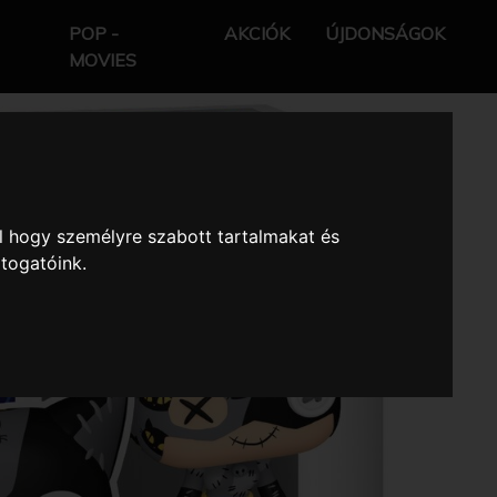
POP -
AKCIÓK
ÚJDONSÁGOK
MOVIES
l hogy személyre szabott tartalmakat és
átogatóink.