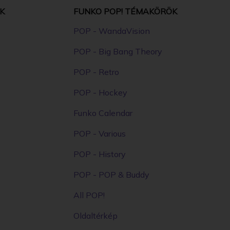
K
FUNKO POP! TÉMAKÖRÖK
POP - WandaVision
POP - Big Bang Theory
POP - Retro
POP - Hockey
Funko Calendar
POP - Various
POP - History
POP - POP & Buddy
All POP!
Oldaltérkép