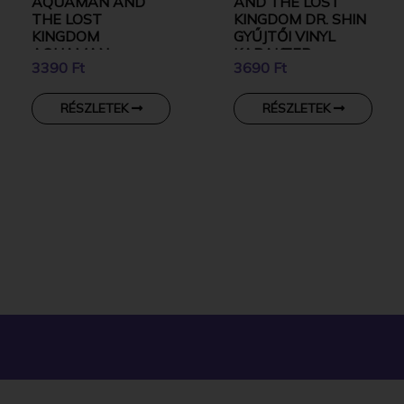
AQUAMAN AND
AND THE LOST
THE LOST
KINGDOM DR. SHIN
KINGDOM
GYŰJTŐI VINYL
AQUAMAN
KARAKTER
3390 Ft
3690 Ft
KULCSTARTÓ
RÉSZLETEK
RÉSZLETEK