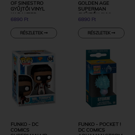
OF SINIESTRO
GOLDEN AGE
GYŰJTŐI VINYL
SUPERMAN
KARAKTER
GYŰJTŐI VINYL
6890 Ft
6890 Ft
KARAKTER
RÉSZLETEK
RÉSZLETEK
FUNKO - DC
FUNKO - POCKET !
COMICS
DC COMICS