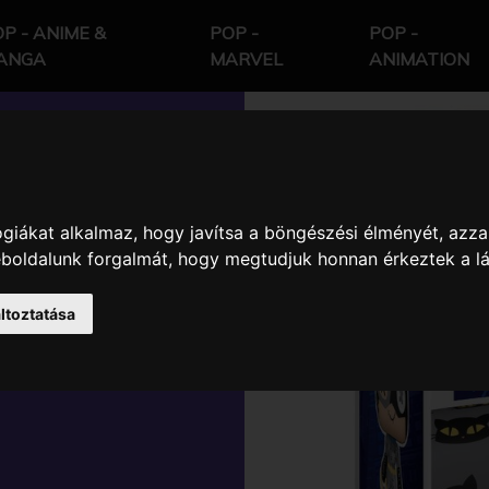
P - ANIME &
POP -
POP -
ANGA
MARVEL
ANIMATION
giákat alkalmaz, hogy javítsa a böngészési élményét, azza
 PATCHWORK
weboldalunk forgalmát, hogy megtudjuk honnan érkeztek a l
VINYL
ltoztatása