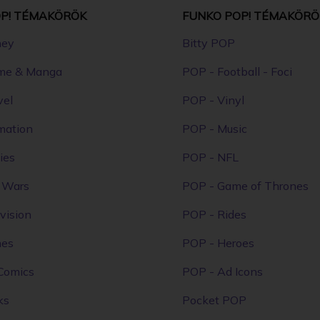
P! TÉMAKÖRÖK
FUNKO POP! TÉMAKÖRÖ
ney
Bitty POP
me & Manga
POP - Football - Foci
vel
POP - Vinyl
mation
POP - Music
ies
POP - NFL
r Wars
POP - Game of Thrones
vision
POP - Rides
mes
POP - Heroes
Comics
POP - Ad Icons
ks
Pocket POP