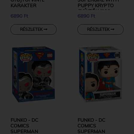
KARAKTER
PUPPY KRYPTO
GYŰJTŐI VINYL
6890 Ft
6890 Ft
KARAKTER
RÉSZLETEK
RÉSZLETEK
FUNKO - DC
FUNKO - DC
COMICS
COMICS
SUPERMAN
SUPERMAN