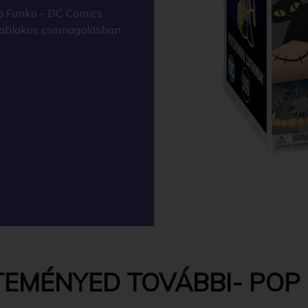
a Funko - DC Comics
y ablakos csomagolásban
EMÉNYED TOVÁBBI- POP -