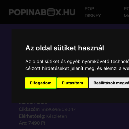
POP -
PO
DISNEY
M
POP IN A BOX HU
Az oldal sütiket használ
Az oldal sütiket és egyéb nyomkövető technoló
FUNKO - DC COMICS
célzott hirdetéseket jelenít meg, és elemzi a 
CATWOMAN GYŰJTŐI 
Elfogadom
Elutasítom
Beállítások megvá
KARAKTER
Márka:
Funko
Cikkszám:
889698809047
Elérhetőség:
Készleten
Ára:
7490 Ft