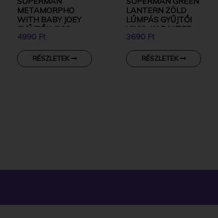
SUPERMAN
SUPERMAN GREEN
METAMORPHO
LANTERN ZÖLD
WITH BABY JOEY
LŰMPÁS GYŰJTŐI
GYŰJTŐI VINYL
VINYL KARAKTER
4990 Ft
3690 Ft
KARAKTER
RÉSZLETEK
RÉSZLETEK