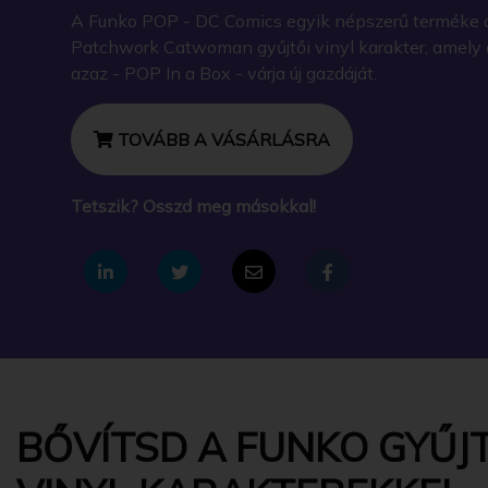
A Funko POP - DC Comics egyik népszerű terméke 
Patchwork Catwoman gyűjtői vinyl karakter, amel
azaz - POP In a Box - várja új gazdáját.
TOVÁBB A VÁSÁRLÁSRA
Tetszik? Osszd meg másokkal!
BŐVÍTSD A FUNKO GYŰJT