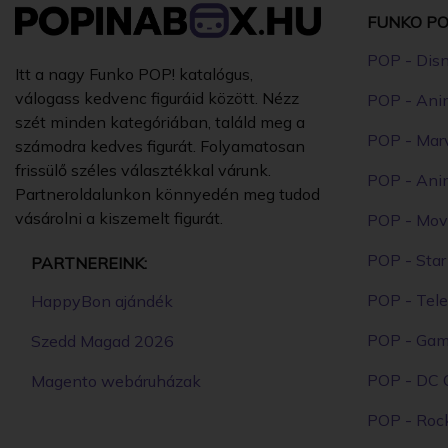
FUNKO PO
POP - Dis
Itt a nagy Funko POP! katalógus,
válogass kedvenc figuráid között. Nézz
POP - Ani
szét minden kategóriában, találd meg a
POP - Mar
számodra kedves figurát. Folyamatosan
frissülő széles választékkal várunk.
POP - Ani
Partneroldalunkon könnyedén meg tudod
vásárolni a kiszemelt figurát.
POP - Mov
POP - Sta
PARTNEREINK:
POP - Tele
HappyBon ajándék
POP - Ga
Szedd Magad 2026
POP - DC 
Magento webáruházak
POP - Roc