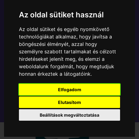
A Funko POP - DC Comics egyik népszerű terméke a
Funko - Pocket ! DC Comics Aquaman Storm
Az oldal sütiket használ
kulcstartó, amely ablakos csomagolásban azaz -
POP In a Box - várja új gazdáját.
Az oldal sütiket és egyéb nyomkövető
technológiákat alkalmaz, hogy javítsa a
böngészési élményét, azzal hogy
TOVÁBB A VÁSÁRLÁSRA
személyre szabott tartalmakat és célzott
hirdetéseket jelenít meg, és elemzi a
Tetszik? Osszd meg másokkal!
weboldalunk forgalmát, hogy megtudjuk
honnan érkeztek a látogatóink.
Elfogadom
Elutasítom
Beállítások megváltoztatása