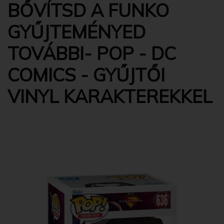
BŐVÍTSD A FUNKO
GYŰJTEMÉNYED
TOVÁBBI- POP - DC
COMICS - GYŰJTŐI
VINYL KARAKTEREKKEL