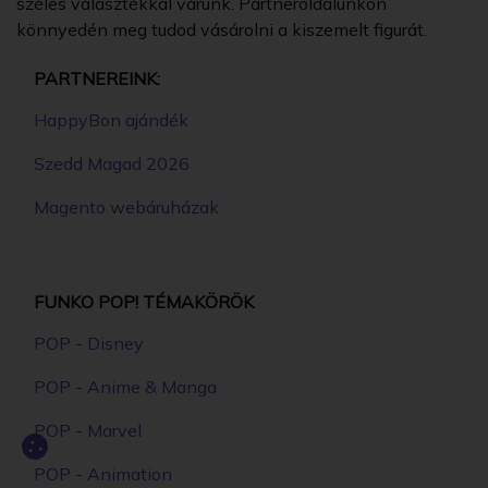
széles választékkal várunk. Partneroldalunkon
könnyedén meg tudod vásárolni a kiszemelt figurát.
PARTNEREINK:
HappyBon ajándék
Szedd Magad 2026
Magento webáruházak
FUNKO POP! TÉMAKÖRÖK
POP - Disney
POP - Anime & Manga
POP - Marvel
POP - Animation