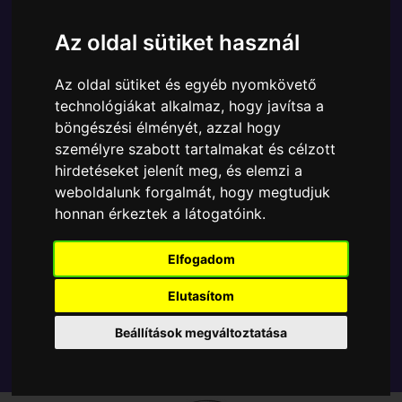
Ára:
3990 Ft
Az oldal sütiket használ
A Funko POP - DC Comics egyik népszerű terméke a
Funko - Pocket ! DC Comics Holiday The Joker
Az oldal sütiket és egyéb nyomkövető
Exclusive kulcstartó, amely ablakos csomagolásban
technológiákat alkalmaz, hogy javítsa a
azaz - POP In a Box - várja új gazdáját.
böngészési élményét, azzal hogy
személyre szabott tartalmakat és célzott
TOVÁBB A VÁSÁRLÁSRA
hirdetéseket jelenít meg, és elemzi a
weboldalunk forgalmát, hogy megtudjuk
honnan érkeztek a látogatóink.
Tetszik? Osszd meg másokkal!
Elfogadom
Elutasítom
Beállítások megváltoztatása