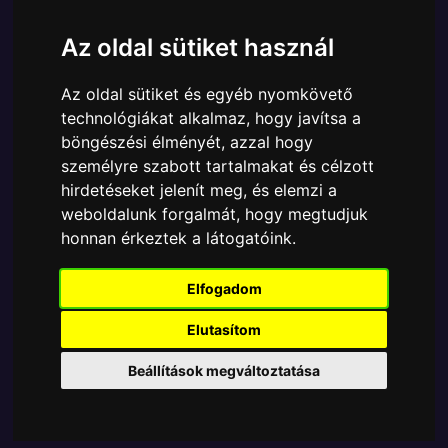
Cikkszám:
889698585002
Elérhetőség:
Készleten
Az oldal sütiket használ
Ára:
6490 Ft
Az oldal sütiket és egyéb nyomkövető
A Funko POP - DC Comics egyik népszerű terméke a
technológiákat alkalmaz, hogy javítsa a
Funko POP - DC Comics - BC Awareness Bombshell
böngészési élményét, azzal hogy
Harley Quinn figura, amely ablakos csomagolásban
személyre szabott tartalmakat és célzott
azaz - POP In a Box - várja új gazdáját.
hirdetéseket jelenít meg, és elemzi a
weboldalunk forgalmát, hogy megtudjuk
TOVÁBB A VÁSÁRLÁSRA
honnan érkeztek a látogatóink.
Tetszik? Osszd meg másokkal!
Elfogadom
Elutasítom
Beállítások megváltoztatása