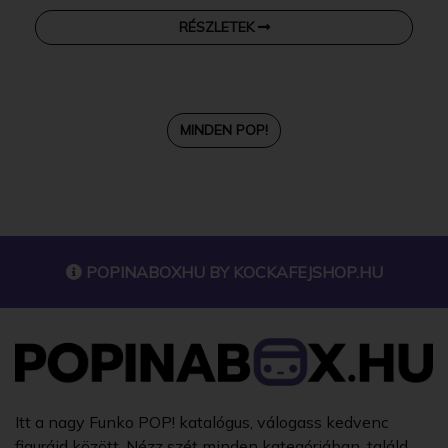
RÉSZLETEK
MINDEN POP!
POPINABOXHU BY
KOCKAFEJSHOP.HU
Itt a nagy Funko POP! katalógus, válogass kedvenc
figuráid között. Nézz szét minden kategóriában, találd