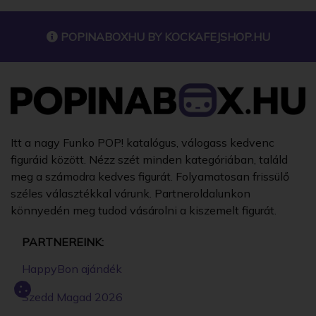
POPINABOXHU BY
KOCKAFEJSHOP.HU
Itt a nagy Funko POP! katalógus, válogass kedvenc
figuráid között. Nézz szét minden kategóriában, találd
meg a számodra kedves figurát. Folyamatosan frissülő
széles választékkal várunk. Partneroldalunkon
könnyedén meg tudod vásárolni a kiszemelt figurát.
PARTNEREINK:
HappyBon ajándék
Szedd Magad 2026