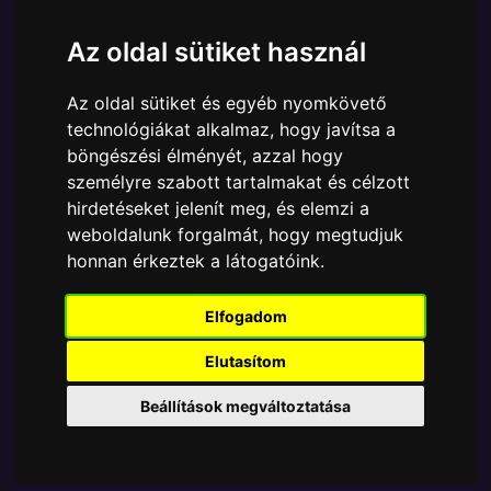
Cikkszám:
849803044527
Elérhetőség:
Készlethiány
Az oldal sütiket használ
Ára:
2490 Ft
Az oldal sütiket és egyéb nyomkövető
A Funko POP - DC Comics egyik népszerű terméke a
technológiákat alkalmaz, hogy javítsa a
Funko POP - DC Comics - Mystery Mini DC Super
böngészési élményét, azzal hogy
Heroes Justice League figura, amely ablakos
személyre szabott tartalmakat és célzott
csomagolásban azaz - POP In a Box - várja új
hirdetéseket jelenít meg, és elemzi a
gazdáját.
weboldalunk forgalmát, hogy megtudjuk
A termék sajnos nem elérhető, nézd meg
honnan érkeztek a látogatóink.
MÁSOK MIT VESZNEK
Elfogadom
Elutasítom
Tetszik? Osszd meg másokkal!
Beállítások megváltoztatása