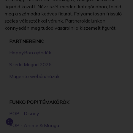
figuráid között. Nézz szét minden kategóriában, találd
meg a számodra kedves figurát. Folyamatosan frissülő
széles választékkal várunk. Partneroldalunkon
könnyedén meg tudod vásárolni a kiszemelt figurát.
PARTNEREINK:
HappyBon ajándék
Szedd Magad 2026
Magento webáruházak
FUNKO POP! TÉMAKÖRÖK
POP - Disney
POP - Anime & Manga