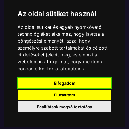
Cikkszám:
889698592871
Elérhetőség:
Készleten
Az oldal sütiket használ
Ára:
12990 Ft
11990 Ft
Az oldal sütiket és egyéb nyomkövető
A Funko POP - DC Comics egyik népszerű terméke a
technológiákat alkalmaz, hogy javítsa a
Funko POP - DC Comics - Ride DLX The Batman
böngészési élményét, azzal hogy
Selina on Motorcycle játék figura, amely ablakos
személyre szabott tartalmakat és célzott
csomagolásban azaz - POP In a Box - várja új
hirdetéseket jelenít meg, és elemzi a
gazdáját.
weboldalunk forgalmát, hogy megtudjuk
honnan érkeztek a látogatóink.
TOVÁBB A VÁSÁRLÁSRA
Elfogadom
Tetszik? Osszd meg másokkal!
Elutasítom
Beállítások megváltoztatása