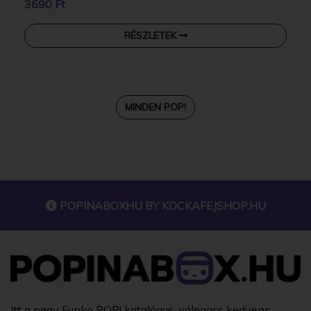
3690 Ft
RÉSZLETEK
MINDEN POP!
POPINABOXHU BY
KOCKAFEJSHOP.HU
Itt a nagy Funko POP! katalógus, válogass kedvenc