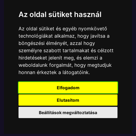
Cikkszám:
889698592888
Elérhetőség:
Készleten
Az oldal sütiket használ
Ára:
14990 Ft
13990 Ft
Az oldal sütiket és egyéb nyomkövető
A Funko POP - DC Comics egyik népszerű terméke a
technológiákat alkalmaz, hogy javítsa a
Funko POP - DC Comics - Ride The Batman Batman
böngészési élményét, azzal hogy
in Batmobile játék figura, amely ablakos
személyre szabott tartalmakat és célzott
csomagolásban azaz - POP In a Box - várja új
hirdetéseket jelenít meg, és elemzi a
gazdáját.
weboldalunk forgalmát, hogy megtudjuk
honnan érkeztek a látogatóink.
TOVÁBB A VÁSÁRLÁSRA
Elfogadom
Tetszik? Osszd meg másokkal!
Elutasítom
Beállítások megváltoztatása