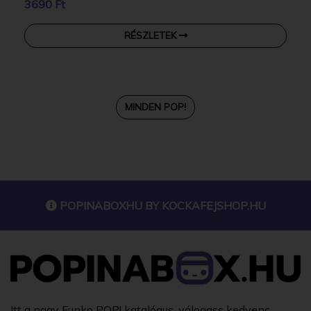
3690 Ft
RÉSZLETEK
MINDEN POP!
POPINABOXHU BY
KOCKAFEJSHOP.HU
Itt a nagy Funko POP! katalógus, válogass kedvenc