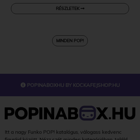
RÉSZLETEK
MINDEN POP!
POPINABOXHU BY
KOCKAFEJSHOP.HU
Itt a nagy Funko POP! katalógus, válogass kedvenc
figuráid között. Nézz szét minden kategóriában, találd