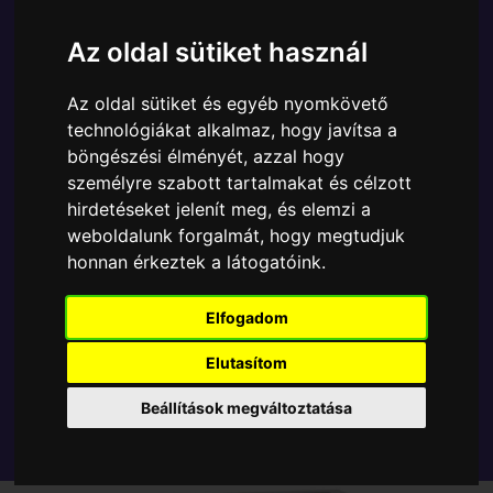
Ára:
6890 Ft
Az oldal sütiket használ
A Funko POP - Football - Foci egyik népszerű
terméke a Funko - F.C. Barcelona Pedri gyűjtői vinyl
Az oldal sütiket és egyéb nyomkövető
karakter, amely ablakos csomagolásban azaz - POP
technológiákat alkalmaz, hogy javítsa a
In a Box - várja új gazdáját.
böngészési élményét, azzal hogy
személyre szabott tartalmakat és célzott
TOVÁBB A VÁSÁRLÁSRA
hirdetéseket jelenít meg, és elemzi a
weboldalunk forgalmát, hogy megtudjuk
honnan érkeztek a látogatóink.
Tetszik? Osszd meg másokkal!
Elfogadom
Elutasítom
Beállítások megváltoztatása