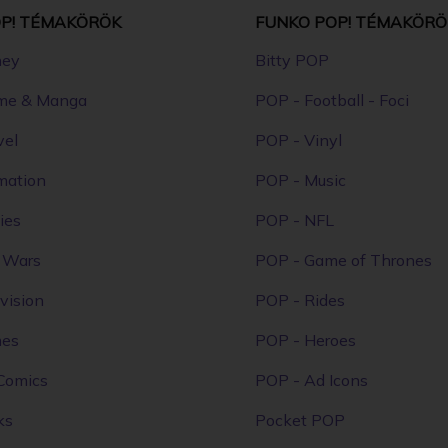
P! TÉMAKÖRÖK
FUNKO POP! TÉMAKÖRÖ
ney
Bitty POP
me & Manga
POP - Football - Foci
vel
POP - Vinyl
mation
POP - Music
ies
POP - NFL
r Wars
POP - Game of Thrones
vision
POP - Rides
mes
POP - Heroes
Comics
POP - Ad Icons
ks
Pocket POP