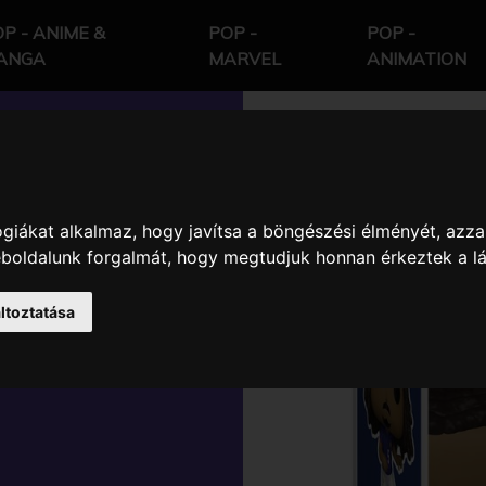
P - ANIME &
POP -
POP -
ANGA
MARVEL
ANIMATION
giákat alkalmaz, hogy javítsa a böngészési élményét, azza
RANCIA
weboldalunk forgalmát, hogy megtudjuk honnan érkeztek a l
ŐI VINYL
ltoztatása