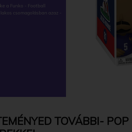
ke a Funko - Football
ablakos csomagolásban azaz -
EMÉNYED TOVÁBBI- POP -