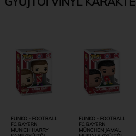
GYŰJTŐI VINYL KARAKT
FUNKO - FOOTBALL
FUNKO - FOOTBALL
FC BAYERN
FC BAYERN
MUNICH HARRY
MÜNCHEN JAMAL
KANE GYŰJTŐI
MUSIALA GYŰJTŐI