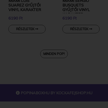
MIAMI LUIS
MIAMI SERGIO
SUAREZ GYŰJTŐI
BUSQUETS
VINYL KARAKTER
GYŰJTŐI VINYL
KARAKTER
6190 Ft
6190 Ft
RÉSZLETEK
RÉSZLETEK
MINDEN POP!
POPINABOXHU BY
KOCKAFEJSHOP.HU