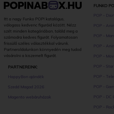
FUNKO PO
POP - Dis
Itt a nagy Funko POP! katalógus,
válogass kedvenc figuráid között. Nézz
POP - Ani
szét minden kategóriában, találd meg a
POP - Mar
számodra kedves figurát. Folyamatosan
frissülő széles választékkal várunk.
POP - Ani
Partneroldalunkon könnyedén meg tudod
vásárolni a kiszemelt figurát.
POP - Mov
POP - Sta
PARTNEREINK:
POP - Tele
HappyBon ajándék
POP - Ga
Szedd Magad 2026
POP - DC 
Magento webáruházak
POP - Roc