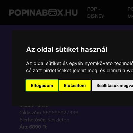
POP -
PO
DISNEY
M
POP IN A BOX HU
Az oldal sütiket használ
Az oldal sütiket és egyéb nyomkövető technoló
FUNKO - FOOTBALL F
célzott hirdetéseket jelenít meg, és elemzi a 
JULES KOUNDE GYŰJT
Elfogadom
Elutasítom
Beállítások megvá
KARAKTER
Márka:
Funko
Cikkszám:
889698927338
Elérhetőség:
Készleten
Ára:
6890 Ft