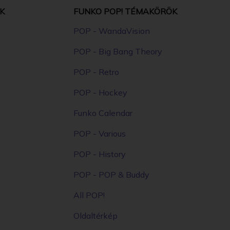
K
FUNKO POP! TÉMAKÖRÖK
POP - WandaVision
POP - Big Bang Theory
POP - Retro
POP - Hockey
Funko Calendar
POP - Various
POP - History
POP - POP & Buddy
All POP!
Oldaltérkép