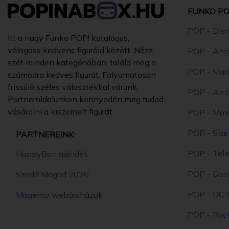
FUNKO PO
POP - Dis
Itt a nagy Funko POP! katalógus,
válogass kedvenc figuráid között. Nézz
POP - Ani
szét minden kategóriában, találd meg a
POP - Mar
számodra kedves figurát. Folyamatosan
frissülő széles választékkal várunk.
POP - Ani
Partneroldalunkon könnyedén meg tudod
vásárolni a kiszemelt figurát.
POP - Mov
POP - Sta
PARTNEREINK:
POP - Tele
HappyBon ajándék
POP - Ga
Szedd Magad 2026
POP - DC 
Magento webáruházak
POP - Roc