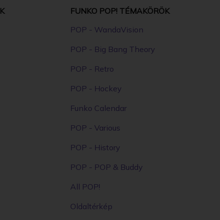
K
FUNKO POP! TÉMAKÖRÖK
POP - WandaVision
POP - Big Bang Theory
POP - Retro
POP - Hockey
Funko Calendar
POP - Various
POP - History
POP - POP & Buddy
All POP!
Oldaltérkép