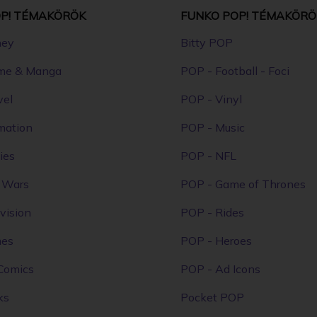
P! TÉMAKÖRÖK
FUNKO POP! TÉMAKÖRÖ
ney
Bitty POP
me & Manga
POP - Football - Foci
vel
POP - Vinyl
mation
POP - Music
ies
POP - NFL
r Wars
POP - Game of Thrones
vision
POP - Rides
mes
POP - Heroes
Comics
POP - Ad Icons
ks
Pocket POP