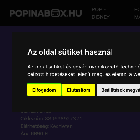
POP -
PO
DISNEY
M
POP IN A BOX HU
Az oldal sütiket használ
Az oldal sütiket és egyéb nyomkövető technoló
FUNKO - FOOTBALL F
célzott hirdetéseket jelenít meg, és elemzi a 
OUSMANE DEMBELE G
Elfogadom
Elutasítom
Beállítások megvá
VINYL KARAKTER
Márka:
Funko
Cikkszám:
889698927321
Elérhetőség:
Készleten
Ára:
6890 Ft