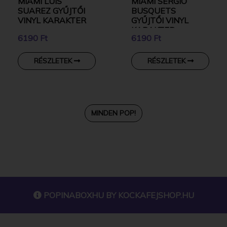
MIAMI LUIS
MIAMI SERGIO
SUAREZ GYŰJTŐI
BUSQUETS
VINYL KARAKTER
GYŰJTŐI VINYL
KARAKTER
6190 Ft
6190 Ft
RÉSZLETEK
RÉSZLETEK
MINDEN POP!
POPINABOXHU BY
KOCKAFEJSHOP.HU