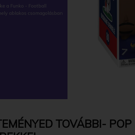
ke a Funko - Football
amely ablakos csomagolásban
EMÉNYED TOVÁBBI- POP -