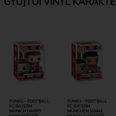
GYŰJTŐI VINYL KARAKT
FUNKO - FOOTBALL
FUNKO - FOOTBALL
FC BAYERN
FC BAYERN
MUNICH HARRY
MÜNCHEN JAMAL
KANE GYŰJTŐI
MUSIALA GYŰJTŐI