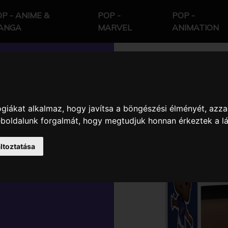
P - ANIME &
POP -
POP -
ANGA
MARVEL
ANIMATION
giákat alkalmaz, hogy javítsa a böngészési élményét, azza
RANCIA
weboldalunk forgalmát, hogy megtudjuk honnan érkeztek a l
YŰJTŐI
ltoztatása