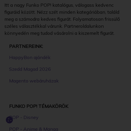
Itt a nagy Funko POP! katalógus, válogass kedvenc
figuráid között. Nézz szét minden kategóriában, találd
meg a számodra kedves figurát. Folyamatosan frissülő
széles választékkal várunk. Partneroldalunkon
könnyedén meg tudod vásárolni a kiszemelt figurát.
PARTNEREINK:
HappyBon ajándék
Szedd Magad 2026
Magento webáruházak
FUNKO POP! TÉMAKÖRÖK
POP - Disney
POP - Anime & Manga