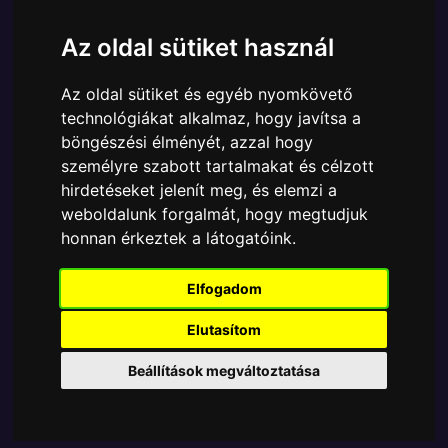
Cikkszám:
889698751148
Elérhetőség:
Készleten
Az oldal sütiket használ
Ára:
6990 Ft
Az oldal sütiket és egyéb nyomkövető
A Funko POP - Football - Foci egyik népszerű
technológiákat alkalmaz, hogy javítsa a
terméke a Funko - Manchester City Pep Guardiola
böngészési élményét, azzal hogy
gyűjtői vinyl karakter, amely ablakos csomagolásban
személyre szabott tartalmakat és célzott
azaz - POP In a Box - várja új gazdáját.
hirdetéseket jelenít meg, és elemzi a
weboldalunk forgalmát, hogy megtudjuk
TOVÁBB A VÁSÁRLÁSRA
honnan érkeztek a látogatóink.
Tetszik? Osszd meg másokkal!
Elfogadom
Elutasítom
Beállítások megváltoztatása