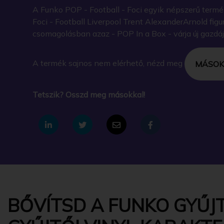
A Funko POP - Football - Foci egyik népszerű termé
Foci - Football Liverpool Trent AlexanderArnold figu
csomagolásban azaz - POP In a Box - várja új gazdáj
A termék sajnos nem elérhető, nézd meg
MÁSOK
Tetszik? Osszd meg másokkal!
BŐVÍTSD A FUNKO GYŰJT