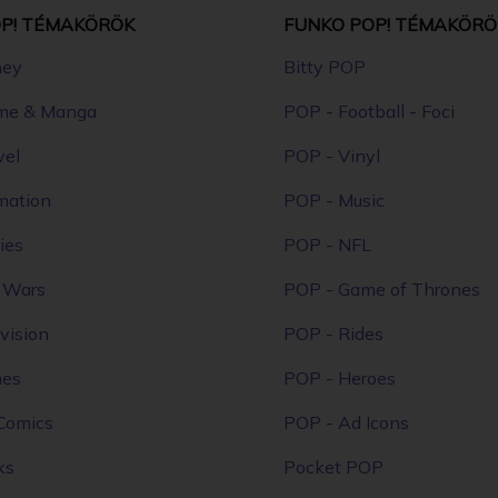
P! TÉMAKÖRÖK
FUNKO POP! TÉMAKÖRÖ
ney
Bitty POP
me & Manga
POP - Football - Foci
vel
POP - Vinyl
mation
POP - Music
ies
POP - NFL
r Wars
POP - Game of Thrones
vision
POP - Rides
mes
POP - Heroes
Comics
POP - Ad Icons
ks
Pocket POP