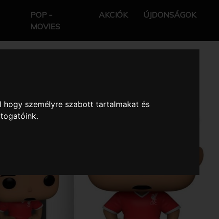
POP -
AKCIÓK
ÚJDONSÁGOK
MOVIES
l hogy személyre szabott tartalmakat és
átogatóink.