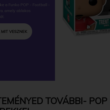
ke a Funko POP - Football -
ra, amely ablakos
át.
 MIT VESZNEK
EMÉNYED TOVÁBBI- POP -