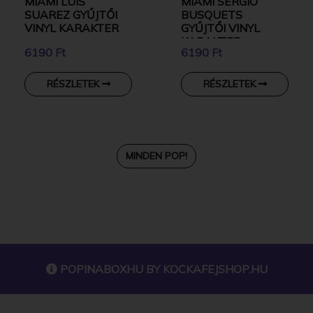
MIAMI LUIS
MIAMI SERGIO
SUAREZ GYŰJTŐI
BUSQUETS
VINYL KARAKTER
GYŰJTŐI VINYL
KARAKTER
6190 Ft
6190 Ft
RÉSZLETEK
RÉSZLETEK
MINDEN POP!
POPINABOXHU BY
KOCKAFEJSHOP.HU