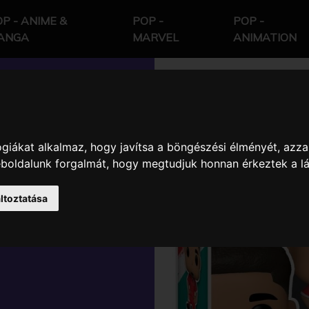
P - ANIME &
POP -
POP -
ANGA
MARVEL
ANIMATION
giákat alkalmaz, hogy javítsa a böngészési élményét, azza
L - FOCI -
weboldalunk forgalmát, hogy megtudjuk honnan érkeztek a l
L TRENT
ltoztatása
FIGURA