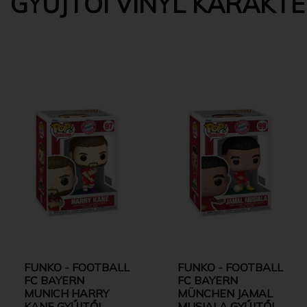
GYŰJTŐI VINYL KARAKT
FUNKO - FOOTBALL
FUNKO - FOOTBALL
FC BAYERN
FC BAYERN
MUNICH HARRY
MÜNCHEN JAMAL
KANE GYŰJTŐI
MUSIALA GYŰJTŐI