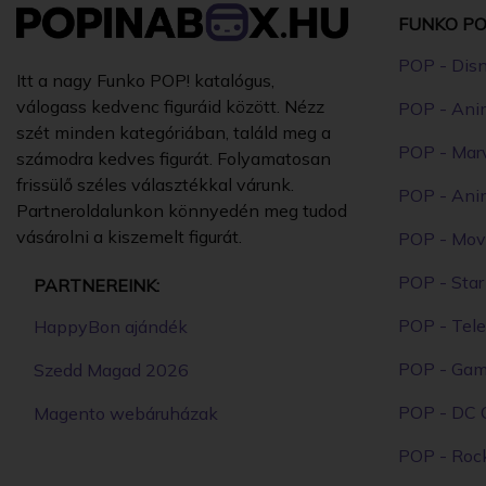
FUNKO PO
POP - Dis
Itt a nagy Funko POP! katalógus,
válogass kedvenc figuráid között. Nézz
POP - Ani
szét minden kategóriában, találd meg a
POP - Mar
számodra kedves figurát. Folyamatosan
frissülő széles választékkal várunk.
POP - Ani
Partneroldalunkon könnyedén meg tudod
vásárolni a kiszemelt figurát.
POP - Mov
POP - Sta
PARTNEREINK:
POP - Tele
HappyBon ajándék
POP - Ga
Szedd Magad 2026
POP - DC 
Magento webáruházak
POP - Roc