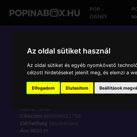
POP -
PO
DISNEY
M
POP IN A BOX HU
Az oldal sütiket használ
Az oldal sütiket és egyéb nyomkövető technoló
FUNKO POP - FOOTBAL
célzott hirdetéseket jelenít meg, és elemzi a 
FOOTBALL LIVERPOO
Elfogadom
Elutasítom
Beállítások megvá
ALEXANDERARNOLD 
Márka:
Funko
Cikkszám:
889698521758
Elérhetőség:
Készlethiány
Ára:
5620 Ft