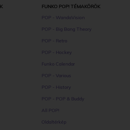
K
FUNKO POP! TÉMAKÖRÖK
POP - WandaVision
POP - Big Bang Theory
POP - Retro
POP - Hockey
Funko Calendar
POP - Various
POP - History
POP - POP & Buddy
All POP!
Oldaltérkép