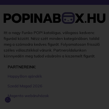
Itt a nagy Funko POP! katalógus, válogass kedvenc
figuráid között. Nézz szét minden kategóriában, találd
meg a számodra kedves figurát. Folyamatosan frissülő
széles választékkal várunk. Partneroldalunkon
könnyedén meg tudod vásárolni a kiszemelt figurát.
PARTNEREINK:
HappyBon ajándék
Szedd Magad 2026
Magento webáruházak