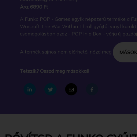
Ára:
6890 Ft
A Funko POP - Games egyik népszerű terméke a Fu
Warcraft The War Within Thrall gyűjtői vinyl karakt
csomagolásban azaz - POP In a Box - várja új gazdáj
A termék sajnos nem elérhető, nézd meg
MÁSOK
Tetszik? Osszd meg másokkal!