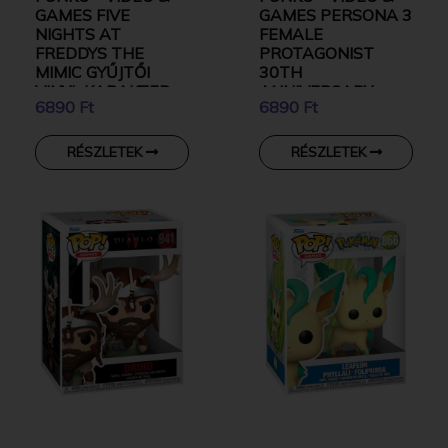
GAMES FIVE
GAMES PERSONA 3
NIGHTS AT
FEMALE
FREDDYS THE
PROTAGONIST
MIMIC GYŰJTŐI
30TH
VINYL KARAKTER
ANNIVERSARY
6890 Ft
6890 Ft
GYŰJTŐI VINYL
KARAKTER
RÉSZLETEK
RÉSZLETEK