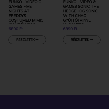
FUNKO - VIDEO C
FUNKO - VIDEO &
GAMES FIVE
GAMES SONIC THE
NIGHTS AT
HEDGEHOG SONIC
FREDDYS
WITH CHAO
COSTUMED MIMIC
GYŰJTŐI VINYL
GYŰJTŐI VINYL
KARAKTER
6890 Ft
6890 Ft
KARAKTER
RÉSZLETEK
RÉSZLETEK