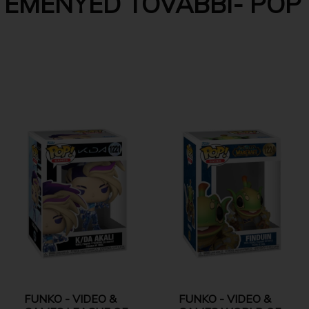
EMÉNYED TOVÁBBI- POP 
FUNKO - VIDEO &
FUNKO - VIDEO &