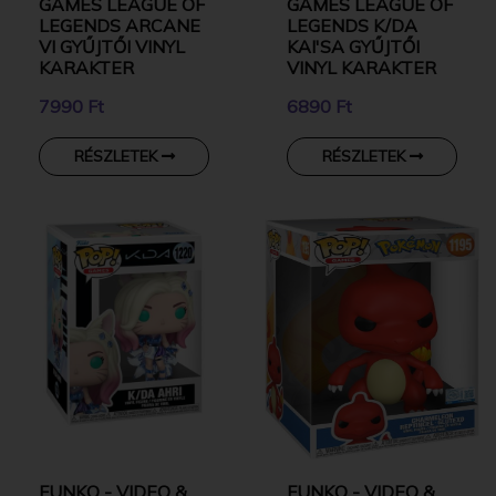
GAMES LEAGUE OF
GAMES LEAGUE OF
LEGENDS ARCANE
LEGENDS K/DA
VI GYŰJTŐI VINYL
KAI'SA GYŰJTŐI
KARAKTER
VINYL KARAKTER
7990 Ft
6890 Ft
RÉSZLETEK
RÉSZLETEK
FUNKO - VIDEO &
FUNKO - VIDEO &