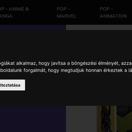
P - ANIME &
POP -
POP -
ANGA
MARVEL
ANIMATION
giákat alkalmaz, hogy javítsa a böngészési élményét, azza
LD OF
weboldalunk forgalmát, hogy megtudjuk honnan érkeztek a l
 WITHIN
ltoztatása
YL