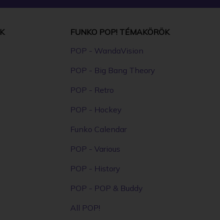
K
FUNKO POP! TÉMAKÖRÖK
POP - WandaVision
POP - Big Bang Theory
POP - Retro
POP - Hockey
Funko Calendar
POP - Various
POP - History
POP - POP & Buddy
All POP!