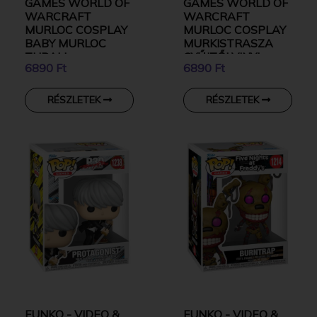
GAMES WORLD OF
GAMES WORLD OF
WARCRAFT
WARCRAFT
MURLOC COSPLAY
MURLOC COSPLAY
BABY MURLOC
MURKISTRASZA
THRALL
GYŰJTŐI VINYL
6890 Ft
6890 Ft
GROMMLOC
KARAKTER
GYŰJTŐI VINYL
KARAKTER
RÉSZLETEK
RÉSZLETEK
FUNKO - VIDEO &
FUNKO - VIDEO &