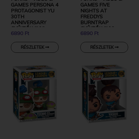
GAMES PERSONA 4
GAMES FIVE
PROTAGONIST YU
NIGHTS AT
30TH
FREDDYS
ANNIVERSARY
BURNTRAP
GYŰJTŐI VINYL
GYŰJTŐI VINYL
6890 Ft
6890 Ft
KARAKTER
KARAKTER
RÉSZLETEK
RÉSZLETEK