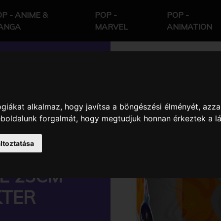
P - ANIME &
POP -
POP -
ANGA
MARVEL
ANIMATION
YL
giákat alkalmaz, hogy javítsa a böngészési élményét, azza
weboldalunk forgalmát, hogy megtudjuk honnan érkeztek a l
OKEMON
ltoztatása
AME
E 25CM
KTER