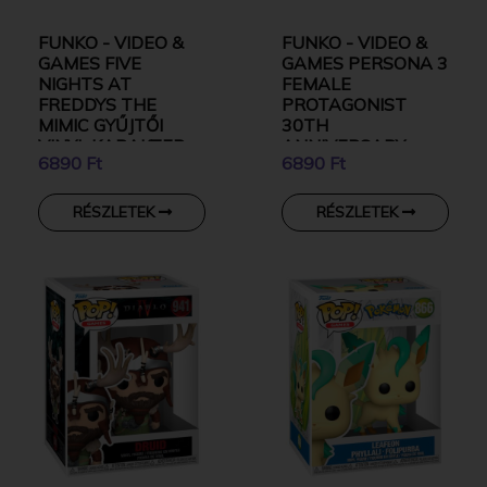
FUNKO - VIDEO &
FUNKO - VIDEO &
GAMES FIVE
GAMES PERSONA 3
NIGHTS AT
FEMALE
FREDDYS THE
PROTAGONIST
MIMIC GYŰJTŐI
30TH
VINYL KARAKTER
ANNIVERSARY
6890 Ft
6890 Ft
GYŰJTŐI VINYL
KARAKTER
RÉSZLETEK
RÉSZLETEK