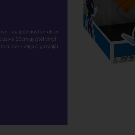
o - gyűjtői vinyl karakter
usive 25cm gyűjtői vinyl
 a Box - várja új gazdáját.