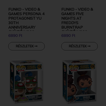
FUNKO - VIDEO &
FUNKO - VIDEO &
GAMES PERSONA 4
GAMES FIVE
PROTAGONIST YU
NIGHTS AT
30TH
FREDDYS
ANNIVERSARY
BURNTRAP
GYŰJTŐI VINYL
GYŰJTŐI VINYL
6890 Ft
6890 Ft
KARAKTER
KARAKTER
RÉSZLETEK
RÉSZLETEK