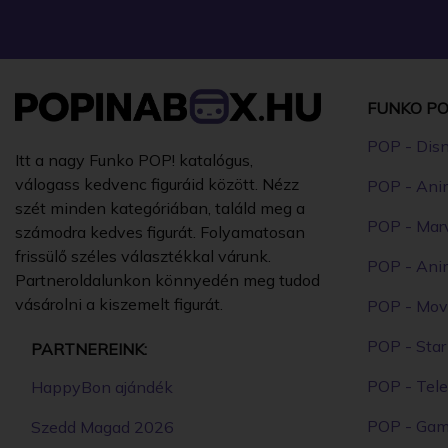
FUNKO PO
POP - Dis
Itt a nagy Funko POP! katalógus,
válogass kedvenc figuráid között. Nézz
POP - Ani
szét minden kategóriában, találd meg a
POP - Mar
számodra kedves figurát. Folyamatosan
frissülő széles választékkal várunk.
POP - Ani
Partneroldalunkon könnyedén meg tudod
vásárolni a kiszemelt figurát.
POP - Mov
POP - Sta
PARTNEREINK:
POP - Tele
HappyBon ajándék
POP - Ga
Szedd Magad 2026