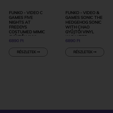
FUNKO - VIDEO C
FUNKO - VIDEO &
GAMES FIVE
GAMES SONIC THE
NIGHTS AT
HEDGEHOG SONIC
FREDDYS
WITH CHAO
COSTUMED MIMIC
GYŰJTŐI VINYL
GYŰJTŐI VINYL
KARAKTER
6890 Ft
6890 Ft
KARAKTER
RÉSZLETEK
RÉSZLETEK