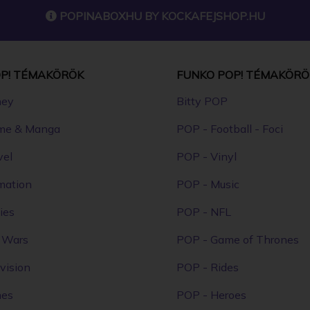
POPINABOXHU BY
KOCKAFEJSHOP.HU
P! TÉMAKÖRÖK
FUNKO POP! TÉMAKÖRÖ
ney
Bitty POP
me & Manga
POP - Football - Foci
vel
POP - Vinyl
mation
POP - Music
ies
POP - NFL
r Wars
POP - Game of Thrones
vision
POP - Rides
mes
POP - Heroes