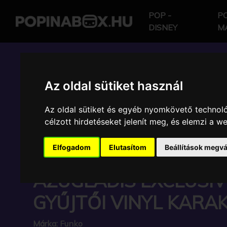
POP -
PO
DISNEY
M
POP IN A BOX HU
Az oldal sütiket használ
FUNKO - GYŰJTŐI VIN
Az oldal sütiket és egyéb nyomkövető technoló
célzott hirdetéseket jelenít meg, és elemzi a 
KARAKTER JUMBO P
Elfogadom
Elutasítom
Beállítások megvá
CERULEDGE MALVAL
AZUGLADIS EXCLUSIV
GYŰJTŐI VINYL KARA
Márka:
Funko