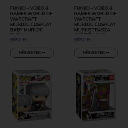
FUNKO - VIDEO &
FUNKO - VIDEO &
GAMES WORLD OF
GAMES WORLD OF
WARCRAFT
WARCRAFT
MURLOC COSPLAY
MURLOC COSPLAY
BABY MURLOC
MURKISTRASZA
THRALL
GYŰJTŐI VINYL
6890 Ft
6890 Ft
GROMMLOC
KARAKTER
GYŰJTŐI VINYL
KARAKTER
RÉSZLETEK
RÉSZLETEK