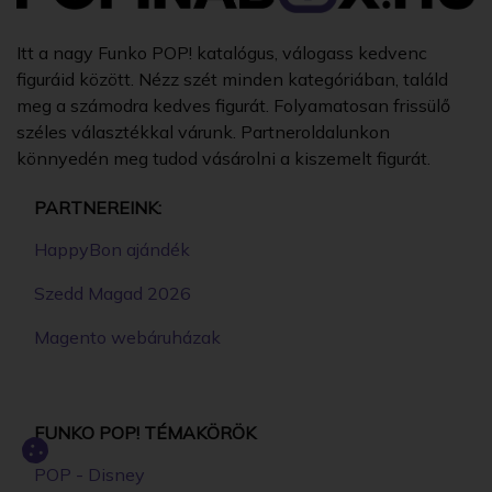
Itt a nagy Funko POP! katalógus, válogass kedvenc
figuráid között. Nézz szét minden kategóriában, találd
meg a számodra kedves figurát. Folyamatosan frissülő
széles választékkal várunk. Partneroldalunkon
könnyedén meg tudod vásárolni a kiszemelt figurát.
PARTNEREINK:
HappyBon ajándék
Szedd Magad 2026
Magento webáruházak
FUNKO POP! TÉMAKÖRÖK
POP - Disney