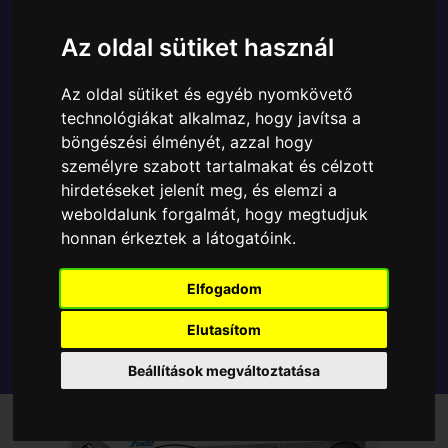
A Funko POP - Games egyik népszerű terméke a
Funko - Pokemon Absol gyűjtői vinyl karakter, amely
Az oldal sütiket használ
ablakos csomagolásban azaz - POP In a Box - várja
új gazdáját.
Az oldal sütiket és egyéb nyomkövető
technológiákat alkalmaz, hogy javítsa a
böngészési élményét, azzal hogy
TOVÁBB A VÁSÁRLÁSRA
személyre szabott tartalmakat és célzott
hirdetéseket jelenít meg, és elemzi a
Tetszik? Osszd meg másokkal!
weboldalunk forgalmát, hogy megtudjuk
honnan érkeztek a látogatóink.
Elfogadom
Elutasítom
Beállítások megváltoztatása