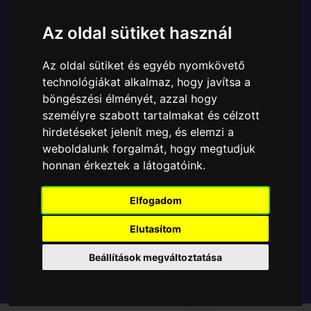
Ára:
6890 Ft
Az oldal sütiket használ
A Funko POP - Games egyik népszerű terméke a
Funko - Pokemon Pikachu Exclusive gyűjtői vinyl
Az oldal sütiket és egyéb nyomkövető
karakter, amely ablakos csomagolásban azaz - POP
technológiákat alkalmaz, hogy javítsa a
In a Box - várja új gazdáját.
böngészési élményét, azzal hogy
személyre szabott tartalmakat és célzott
TOVÁBB A VÁSÁRLÁSRA
hirdetéseket jelenít meg, és elemzi a
weboldalunk forgalmát, hogy megtudjuk
honnan érkeztek a látogatóink.
Tetszik? Osszd meg másokkal!
Elfogadom
Elutasítom
Beállítások megváltoztatása