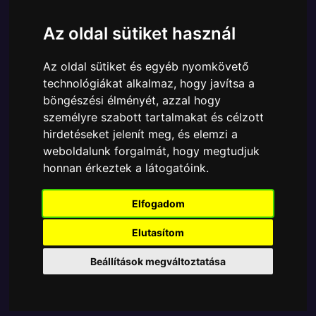
Márka:
Funko
Az oldal sütiket használ
Cikkszám:
889698519649
Elérhetőség:
Készleten
Az oldal sütiket és egyéb nyomkövető
Ára:
6190 Ft
technológiákat alkalmaz, hogy javítsa a
A Funko POP - Games egyik népszerű terméke a
böngészési élményét, azzal hogy
Funko - Video & Games Sonic 30th Anniversary
személyre szabott tartalmakat és célzott
Running Sonic gyűjtői vinyl karakter, amely ablakos
hirdetéseket jelenít meg, és elemzi a
csomagolásban azaz - POP In a Box - várja új
weboldalunk forgalmát, hogy megtudjuk
gazdáját.
honnan érkeztek a látogatóink.
Elfogadom
TOVÁBB A VÁSÁRLÁSRA
Elutasítom
Tetszik? Osszd meg másokkal!
Beállítások megváltoztatása