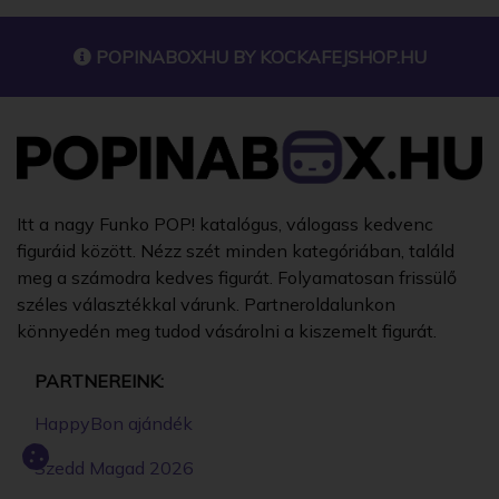
POPINABOXHU BY
KOCKAFEJSHOP.HU
Itt a nagy Funko POP! katalógus, válogass kedvenc
figuráid között. Nézz szét minden kategóriában, találd
meg a számodra kedves figurát. Folyamatosan frissülő
széles választékkal várunk. Partneroldalunkon
könnyedén meg tudod vásárolni a kiszemelt figurát.
PARTNEREINK:
HappyBon ajándék
Szedd Magad 2026