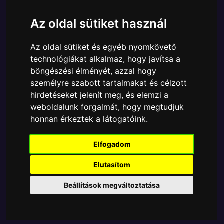
Márka:
Funko
Az oldal sütiket használ
Cikkszám:
889698803076
Elérhetőség:
Készleten
Az oldal sütiket és egyéb nyomkövető
Ára:
6890 Ft
technológiákat alkalmaz, hogy javítsa a
A Funko POP - Games egyik népszerű terméke a
böngészési élményét, azzal hogy
Funko - Video & Games Sonic The Hedgehog Cream
személyre szabott tartalmakat és célzott
with Cheese gyűjtői vinyl karakter, amely ablakos
hirdetéseket jelenít meg, és elemzi a
csomagolásban azaz - POP In a Box - várja új
weboldalunk forgalmát, hogy megtudjuk
gazdáját.
honnan érkeztek a látogatóink.
Elfogadom
TOVÁBB A VÁSÁRLÁSRA
Elutasítom
Tetszik? Osszd meg másokkal!
Beállítások megváltoztatása