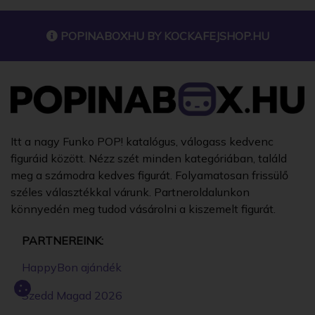
POPINABOXHU BY
KOCKAFEJSHOP.HU
Itt a nagy Funko POP! katalógus, válogass kedvenc
figuráid között. Nézz szét minden kategóriában, találd
meg a számodra kedves figurát. Folyamatosan frissülő
széles választékkal várunk. Partneroldalunkon
könnyedén meg tudod vásárolni a kiszemelt figurát.
PARTNEREINK:
HappyBon ajándék
Szedd Magad 2026