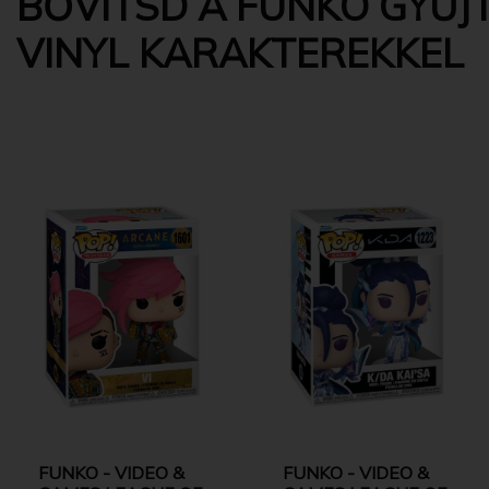
BŐVÍTSD A FUNKO GYŰJT
VINYL KARAKTEREKKEL
FUNKO - VIDEO &
FUNKO - VIDEO &