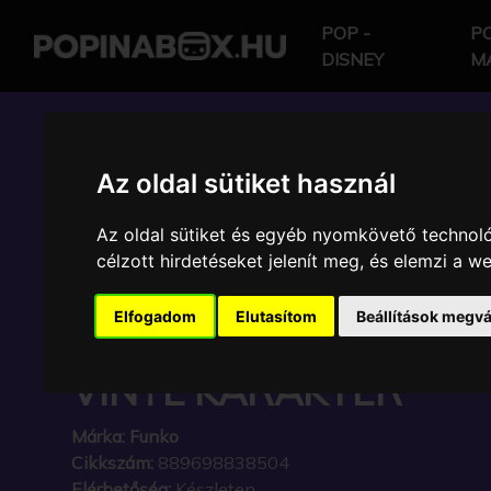
POP -
PO
DISNEY
M
POP IN A BOX HU
Az oldal sütiket használ
Az oldal sütiket és egyéb nyomkövető technoló
FUNKO - VIDEO & GA
célzott hirdetéseket jelenít meg, és elemzi a 
THE HEDGEHOG TRE
Elfogadom
Elutasítom
Beállítások megvá
HUNTER KNUCKLES G
VINYL KARAKTER
Márka:
Funko
Cikkszám:
889698838504
Elérhetőség:
Készleten