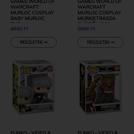
GAMES WORLD OF
GAMES WORLD OF
WARCRAFT
WARCRAFT
MURLOC COSPLAY
MURLOC COSPLAY
BABY MURLOC
MURKISTRASZA
THRALL
GYŰJTŐI VINYL
6890 Ft
6890 Ft
GROMMLOC
KARAKTER
GYŰJTŐI VINYL
KARAKTER
RÉSZLETEK
RÉSZLETEK
FUNKO - VIDEO &
FUNKO - VIDEO &