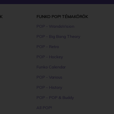
K
FUNKO POP! TÉMAKÖRÖK
POP - WandaVision
POP - Big Bang Theory
POP - Retro
POP - Hockey
Funko Calendar
POP - Various
POP - History
POP - POP & Buddy
All POP!