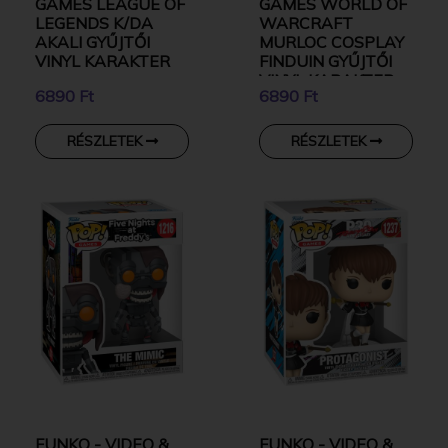
GAMES LEAGUE OF
GAMES WORLD OF
LEGENDS K/DA
WARCRAFT
AKALI GYŰJTŐI
MURLOC COSPLAY
VINYL KARAKTER
FINDUIN GYŰJTŐI
VINYL KARAKTER
6890 Ft
6890 Ft
RÉSZLETEK
RÉSZLETEK
FUNKO - VIDEO &
FUNKO - VIDEO &