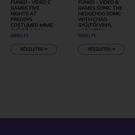
FUNKO - VIDEO C
FUNKO - VIDEO &
GAMES FIVE
GAMES SONIC THE
NIGHTS AT
HEDGEHOG SONIC
FREDDYS
WITH CHAO
COSTUMED MIMIC
GYŰJTŐI VINYL
GYŰJTŐI VINYL
KARAKTER
6890 Ft
6890 Ft
KARAKTER
RÉSZLETEK
RÉSZLETEK