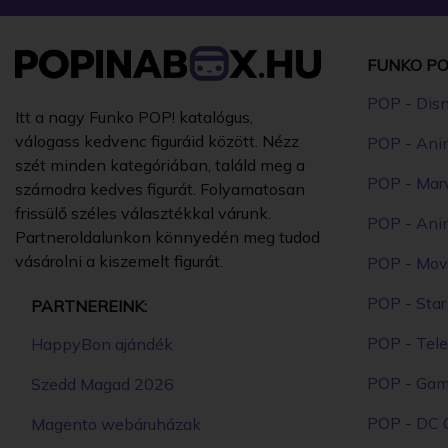
FUNKO PO
POP - Dis
Itt a nagy Funko POP! katalógus,
válogass kedvenc figuráid között. Nézz
POP - Ani
szét minden kategóriában, találd meg a
POP - Mar
számodra kedves figurát. Folyamatosan
frissülő széles választékkal várunk.
POP - Ani
Partneroldalunkon könnyedén meg tudod
vásárolni a kiszemelt figurát.
POP - Mov
POP - Sta
PARTNEREINK:
POP - Tele
HappyBon ajándék
POP - Ga
Szedd Magad 2026
POP - DC 
Magento webáruházak