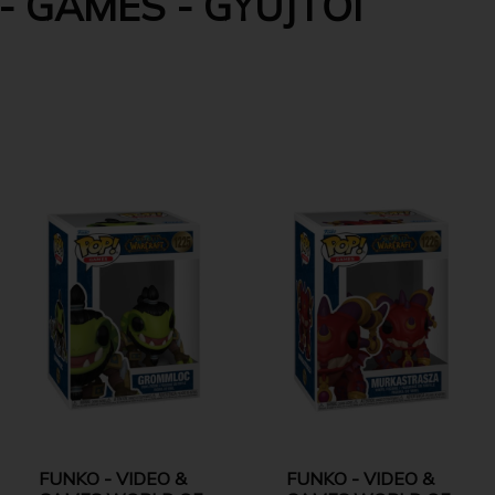
- GAMES - GYŰJTŐI
FUNKO - VIDEO &
FUNKO - VIDEO &