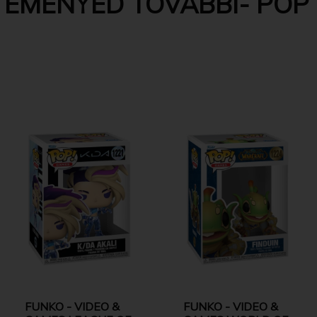
EMÉNYED TOVÁBBI- POP 
FUNKO - VIDEO &
FUNKO - VIDEO &