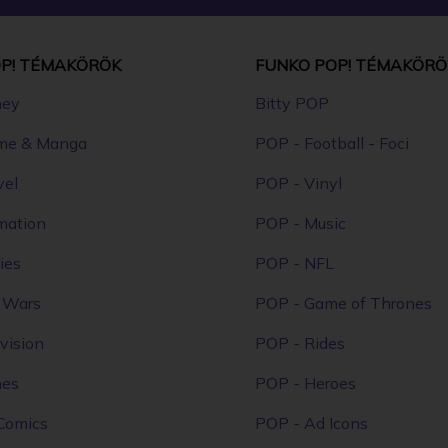
P! TÉMAKÖRÖK
FUNKO POP! TÉMAKÖRÖ
ney
Bitty POP
me & Manga
POP - Football - Foci
vel
POP - Vinyl
mation
POP - Music
ies
POP - NFL
r Wars
POP - Game of Thrones
vision
POP - Rides
mes
POP - Heroes
Comics
POP - Ad Icons