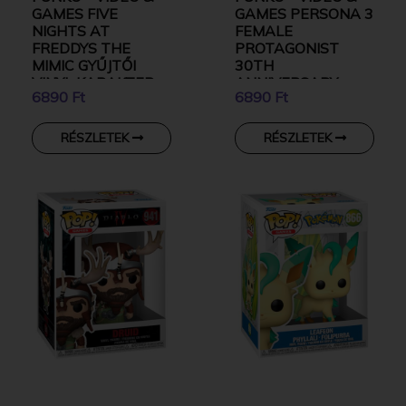
GAMES FIVE
GAMES PERSONA 3
NIGHTS AT
FEMALE
FREDDYS THE
PROTAGONIST
MIMIC GYŰJTŐI
30TH
VINYL KARAKTER
ANNIVERSARY
6890 Ft
6890 Ft
GYŰJTŐI VINYL
KARAKTER
RÉSZLETEK
RÉSZLETEK