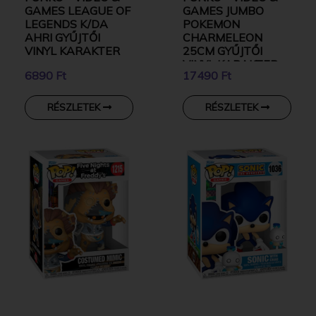
GAMES LEAGUE OF
GAMES JUMBO
LEGENDS K/DA
POKEMON
AHRI GYŰJTŐI
CHARMELEON
VINYL KARAKTER
25CM GYŰJTŐI
VINYL KARAKTER
6890 Ft
17490 Ft
RÉSZLETEK
RÉSZLETEK