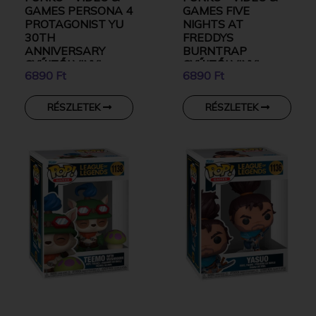
GAMES PERSONA 4
GAMES FIVE
PROTAGONIST YU
NIGHTS AT
30TH
FREDDYS
ANNIVERSARY
BURNTRAP
GYŰJTŐI VINYL
GYŰJTŐI VINYL
6890 Ft
6890 Ft
KARAKTER
KARAKTER
RÉSZLETEK
RÉSZLETEK