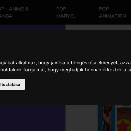
P - ANIME &
POP -
POP -
ANGA
MARVEL
ANIMATION
giákat alkalmaz, hogy javítsa a böngészési élményét, azza
MES SONIC
weboldalunk forgalmát, hogy megtudjuk honnan érkeztek a l
ASURE
ltoztatása
YŰJTŐI