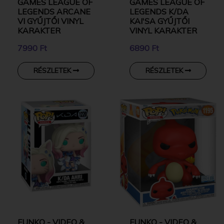
GAMES LEAGUE OF
GAMES LEAGUE OF
LEGENDS ARCANE
LEGENDS K/DA
VI GYŰJTŐI VINYL
KAI'SA GYŰJTŐI
KARAKTER
VINYL KARAKTER
7990 Ft
6890 Ft
RÉSZLETEK
RÉSZLETEK
FUNKO - VIDEO &
FUNKO - VIDEO &