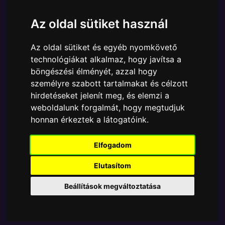
Ára:
4924 Ft
Az oldal sütiket használ
A Funko POP - Harry Potter egyik népszerű terméke
a Funko POP - Harry Potter - Harry Potter Cho
Az oldal sütiket és egyéb nyomkövető
Chang (Yule) figura, amely ablakos csomagolásban
technológiákat alkalmaz, hogy javítsa a
azaz - POP In a Box - várja új gazdáját.
böngészési élményét, azzal hogy
A termék sajnos nem elérhető, nézd meg
személyre szabott tartalmakat és célzott
hirdetéseket jelenít meg, és elemzi a
MÁSOK MIT VESZNEK
weboldalunk forgalmát, hogy megtudjuk
honnan érkeztek a látogatóink.
Tetszik? Osszd meg másokkal!
Elfogadom
Elutasítom
Beállítások megváltoztatása