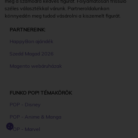
meg a számodra kedves figurát. Folyamatosan frissülő
széles választékkal várunk. Partneroldalunkon
könnyedén meg tudod vásárolni a kiszemelt figurát.
PARTNEREINK:
HappyBon ajándék
Szedd Magad 2026
Magento webáruházak
FUNKO POP! TÉMAKÖRÖK
POP - Disney
POP - Anime & Manga
POP - Marvel