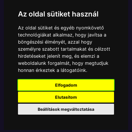
Cikkszám:
889698355124
Elérhetőség:
Készlethiány
Az oldal sütiket használ
Ára:
5480 Ft
Az oldal sütiket és egyéb nyomkövető
A Funko POP - Harry Potter egyik népszerű terméke
technológiákat alkalmaz, hogy javítsa a
a Funko POP - Harry Potter - Harry Potter Dobby
böngészési élményét, azzal hogy
Snapping His Fingers figura, amely ablakos
személyre szabott tartalmakat és célzott
csomagolásban azaz - POP In a Box - várja új
hirdetéseket jelenít meg, és elemzi a
gazdáját.
weboldalunk forgalmát, hogy megtudjuk
A termék sajnos nem elérhető, nézd meg
honnan érkeztek a látogatóink.
MÁSOK MIT VESZNEK
Elfogadom
Elutasítom
Tetszik? Osszd meg másokkal!
Beállítások megváltoztatása