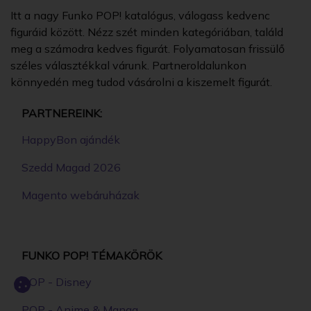
Itt a nagy Funko POP! katalógus, válogass kedvenc
figuráid között. Nézz szét minden kategóriában, találd
meg a számodra kedves figurát. Folyamatosan frissülő
széles választékkal várunk. Partneroldalunkon
könnyedén meg tudod vásárolni a kiszemelt figurát.
PARTNEREINK:
HappyBon ajándék
Szedd Magad 2026
Magento webáruházak
FUNKO POP! TÉMAKÖRÖK
POP - Disney
POP - Anime & Manga