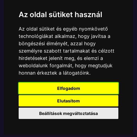
Cikkszám:
889698422574
Elérhetőség:
Készlethiány
Az oldal sütiket használ
Ára:
2990 Ft
Az oldal sütiket és egyéb nyomkövető
A Funko POP - Harry Potter egyik népszerű terméke
technológiákat alkalmaz, hogy javítsa a
a Funko POP - Harry Potter - Keychain Harry Potter
böngészési élményét, azzal hogy
Harry kulcstartó figura, amely ablakos
személyre szabott tartalmakat és célzott
csomagolásban azaz - POP In a Box - várja új
hirdetéseket jelenít meg, és elemzi a
gazdáját.
weboldalunk forgalmát, hogy megtudjuk
A termék sajnos nem elérhető, nézd meg
honnan érkeztek a látogatóink.
MÁSOK MIT VESZNEK
Elfogadom
Elutasítom
Tetszik? Osszd meg másokkal!
Beállítások megváltoztatása