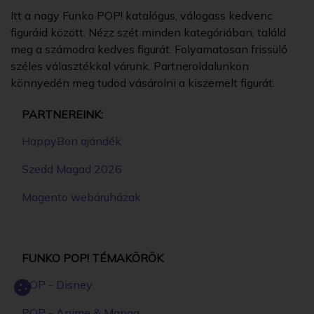
Itt a nagy Funko POP! katalógus, válogass kedvenc
figuráid között. Nézz szét minden kategóriában, találd
meg a számodra kedves figurát. Folyamatosan frissülő
széles választékkal várunk. Partneroldalunkon
könnyedén meg tudod vásárolni a kiszemelt figurát.
PARTNEREINK:
HappyBon ajándék
Szedd Magad 2026
Magento webáruházak
FUNKO POP! TÉMAKÖRÖK
POP - Disney
POP - Anime & Manga