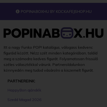
POPINABOXHU BY
KOCKAFEJSHOP.HU
Itt a nagy Funko POP! katalógus, válogass kedvenc
figuráid között. Nézz szét minden kategóriában, találd
meg a számodra kedves figurát. Folyamatosan frissülő
széles választékkal várunk. Partneroldalunkon
könnyedén meg tudod vásárolni a kiszemelt figurát.
PARTNEREINK:
HappyBon ajándék
Szedd Magad 2026