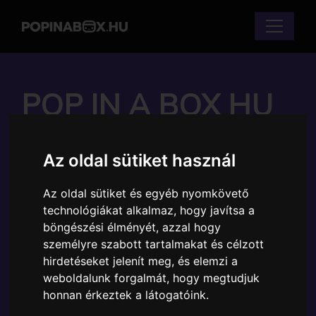
POP IN A BOX HU
FUNKO POP -
Az oldal sütiket használ
HISTORY - HISTORY
Az oldal sütiket és egyéb nyomkövető
GEORGE
technológiákat alkalmaz, hogy javítsa a
böngészési élményét, azzal hogy
WASHINGTON
személyre szabott tartalmakat és célzott
hirdetéseket jelenít meg, és elemzi a
FIGURA
weboldalunk forgalmát, hogy megtudjuk
honnan érkeztek a látogatóink.
Márka:
Funko