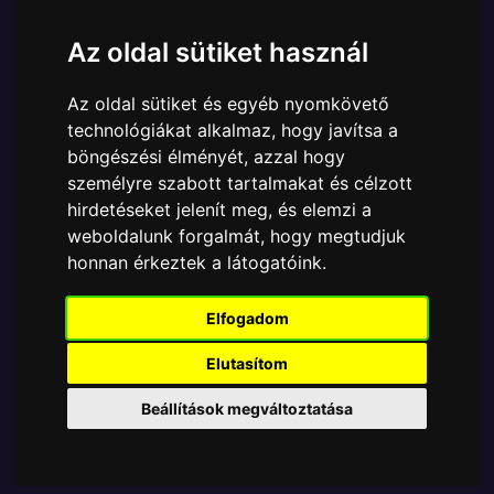
Cikkszám:
889698902427Chase
Elérhetőség:
Készleten
Az oldal sütiket használ
Ára:
22790 Ft
Az oldal sütiket és egyéb nyomkövető
A Funko POP - Movies egyik népszerű terméke a
technológiákat alkalmaz, hogy javítsa a
Funko - Alien vs Predator Requiem Wolf Predator
böngészési élményét, azzal hogy
Chase gyűjtői vinyl karakter, amely ablakos
személyre szabott tartalmakat és célzott
csomagolásban azaz - POP In a Box - várja új
hirdetéseket jelenít meg, és elemzi a
gazdáját.
weboldalunk forgalmát, hogy megtudjuk
honnan érkeztek a látogatóink.
TOVÁBB A VÁSÁRLÁSRA
Elfogadom
Tetszik? Osszd meg másokkal!
Elutasítom
Beállítások megváltoztatása