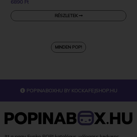
6890 Ft
RÉSZLETEK
MINDEN POP!
POPINABOXHU BY
KOCKAFEJSHOP.HU
Itt a nagy Funko POP! katalógus, válogass kedvenc