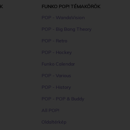
K
FUNKO POP! TÉMAKÖRÖK
POP - WandaVision
POP - Big Bang Theory
POP - Retro
POP - Hockey
Funko Calendar
POP - Various
POP - History
POP - POP & Buddy
All POP!
Oldaltérkép