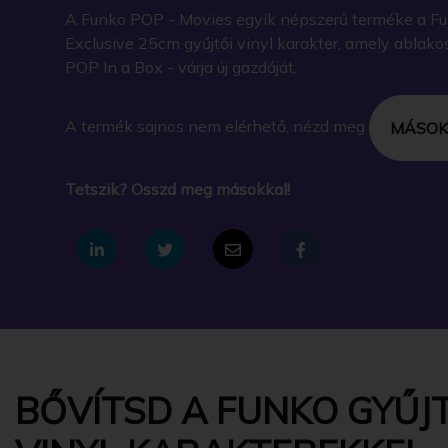
A Funko POP - Movies egyik népszerű terméke a Fun
Exclusive 25cm gyűjtői vinyl karakter, amely ablak
POP In a Box - várja új gazdáját.
A termék sajnos nem elérhető, nézd meg
MÁSOK
Tetszik? Osszd meg másokkal!
BŐVÍTSD A FUNKO GYŰJT