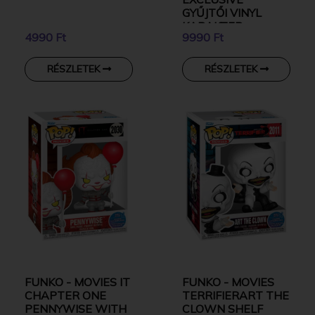
GYŰJTŐI VINYL
KARAKTER
4990 Ft
9990 Ft
RÉSZLETEK
RÉSZLETEK
FUNKO - MOVIES IT
FUNKO - MOVIES
CHAPTER ONE
TERRIFIERART THE
PENNYWISE WITH
CLOWN SHELF