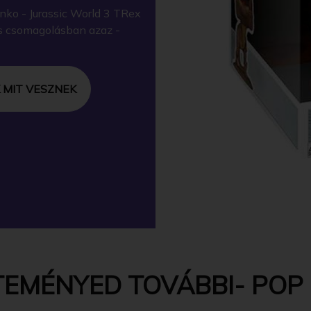
ko - Jurassic World 3 TRex
os csomagolásban azaz -
 MIT VESZNEK
EMÉNYED TOVÁBBI- POP -