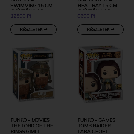
SWIMMING 15 CM
HEAT RAY 15 CM
GYŰJTŐI VINYL
GYŰJTŐI VINYL
12590 Ft
8690 Ft
KARAKTER
KARAKTER
RÉSZLETEK
RÉSZLETEK
FUNKO - MOVIES
FUNKO - GAMES
THE LORD OF THE
TOMB RAIDER
RINGS GIMLI
LARA CROFT