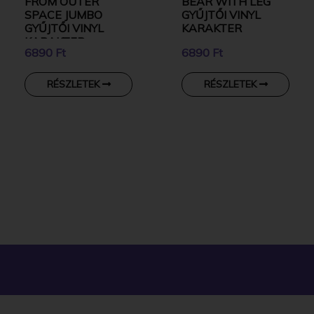
FROM OUTER
BEAR WITH LEG
SPACE JUMBO
GYŰJTŐI VINYL
GYŰJTŐI VINYL
KARAKTER
KARAKTER
6890 Ft
6890 Ft
RÉSZLETEK
RÉSZLETEK