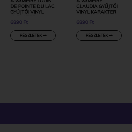
A VAMPIRE LOUIS
A VAMPIRE
DE POINTE DU LAC
CLAUDIA GYŰJTŐI
GYŰJTŐI VINYL
VINYL KARAKTER
KARAKTER
6890 Ft
6890 Ft
RÉSZLETEK
RÉSZLETEK