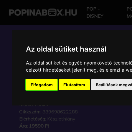
POP -
PO
DISNEY
M
POP IN A BOX HU
Az oldal sütiket használ
Az oldal sütiket és egyéb nyomkövető technoló
FUNKO - JURASSIC W
célzott hirdetéseket jelenít meg, és elemzi a 
TREX EXCLUSIVE 25C
Elfogadom
Elutasítom
Beállítások megvá
VINYL KARAKTER
Márka:
Funko
Cikkszám:
889698622288
Elérhetőség:
Készlethiány
Ára:
19590 Ft