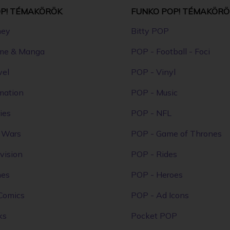
P! TÉMAKÖRÖK
FUNKO POP! TÉMAKÖRÖ
ney
Bitty POP
me & Manga
POP - Football - Foci
vel
POP - Vinyl
mation
POP - Music
ies
POP - NFL
r Wars
POP - Game of Thrones
vision
POP - Rides
mes
POP - Heroes
Comics
POP - Ad Icons
ks
Pocket POP