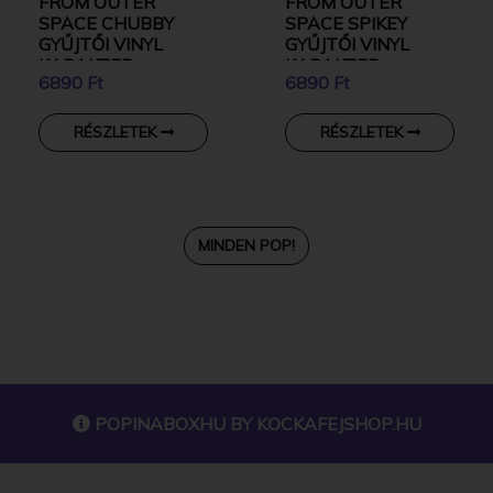
FROM OUTER
FROM OUTER
SPACE CHUBBY
SPACE SPIKEY
GYŰJTŐI VINYL
GYŰJTŐI VINYL
KARAKTER
KARAKTER
6890 Ft
6890 Ft
RÉSZLETEK
RÉSZLETEK
MINDEN POP!
POPINABOXHU BY
KOCKAFEJSHOP.HU