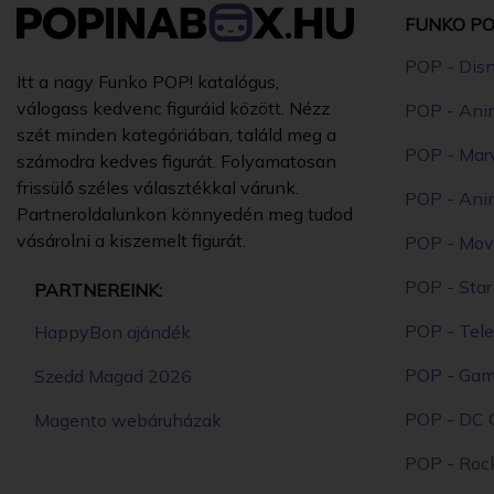
FUNKO PO
POP - Dis
Itt a nagy Funko POP! katalógus,
válogass kedvenc figuráid között. Nézz
POP - Ani
szét minden kategóriában, találd meg a
POP - Mar
számodra kedves figurát. Folyamatosan
frissülő széles választékkal várunk.
POP - Ani
Partneroldalunkon könnyedén meg tudod
vásárolni a kiszemelt figurát.
POP - Mov
POP - Sta
PARTNEREINK:
POP - Tele
HappyBon ajándék
POP - Ga
Szedd Magad 2026
POP - DC 
Magento webáruházak
POP - Roc