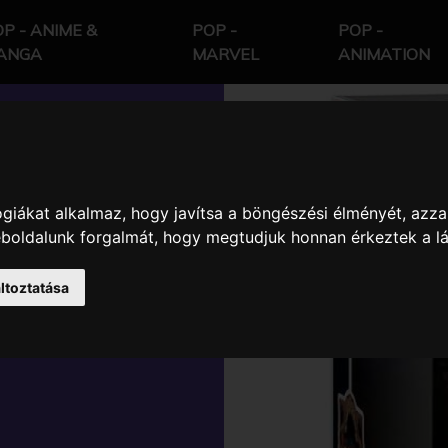
P - ANIME &
POP -
POP -
ANGA
MARVEL
ANIMATION
giákat alkalmaz, hogy javítsa a böngészési élményét, azza
ORLD 3
weboldalunk forgalmát, hogy megtudjuk honnan érkeztek a l
M GYŰJTŐI
ltoztatása