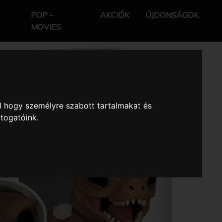
POP -
AKCIÓK
ÚJDONSÁGOK
MOVIES
l hogy személyre szabott tartalmakat és
átogatóink.