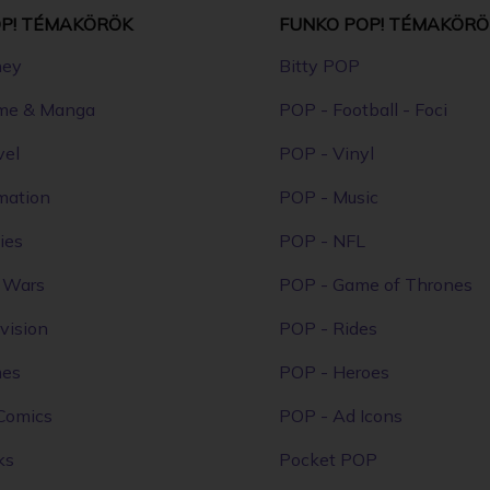
P! TÉMAKÖRÖK
FUNKO POP! TÉMAKÖRÖ
ney
Bitty POP
me & Manga
POP - Football - Foci
vel
POP - Vinyl
mation
POP - Music
ies
POP - NFL
r Wars
POP - Game of Thrones
vision
POP - Rides
mes
POP - Heroes
Comics
POP - Ad Icons
ks
Pocket POP