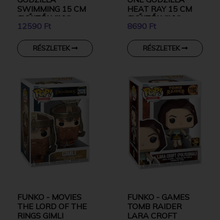
SWIMMING 15 CM
HEAT RAY 15 CM
GYŰJTŐI VINYL
GYŰJTŐI VINYL
12590 Ft
8690 Ft
KARAKTER
KARAKTER
RÉSZLETEK
RÉSZLETEK
FUNKO - MOVIES
FUNKO - GAMES
THE LORD OF THE
TOMB RAIDER
RINGS GIMLI
LARA CROFT