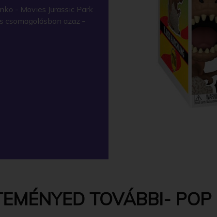
ko - Movies Jurassic Park
kos csomagolásban azaz -
EMÉNYED TOVÁBBI- POP -