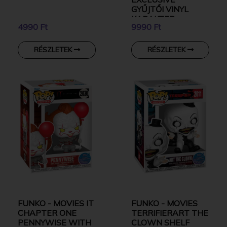
GYŰJTŐI VINYL
KARAKTER
4990 Ft
9990 Ft
RÉSZLETEK
RÉSZLETEK
FUNKO - MOVIES IT
FUNKO - MOVIES
CHAPTER ONE
TERRIFIERART THE
PENNYWISE WITH
CLOWN SHELF