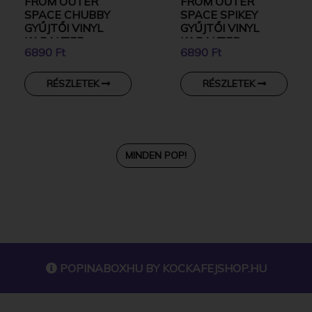
FROM OUTER
FROM OUTER
SPACE CHUBBY
SPACE SPIKEY
GYŰJTŐI VINYL
GYŰJTŐI VINYL
KARAKTER
KARAKTER
6890 Ft
6890 Ft
RÉSZLETEK
RÉSZLETEK
MINDEN POP!
POPINABOXHU BY
KOCKAFEJSHOP.HU