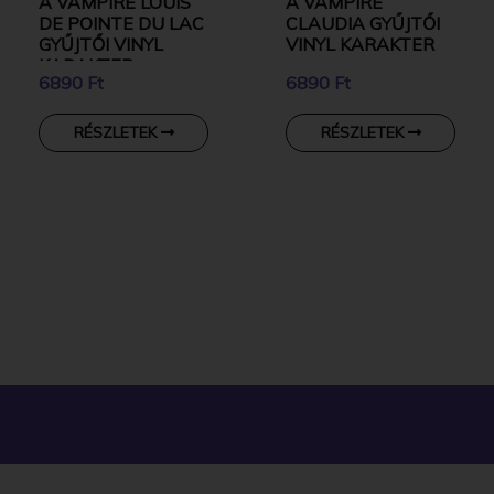
A VAMPIRE LOUIS
A VAMPIRE
DE POINTE DU LAC
CLAUDIA GYŰJTŐI
GYŰJTŐI VINYL
VINYL KARAKTER
KARAKTER
6890 Ft
6890 Ft
RÉSZLETEK
RÉSZLETEK