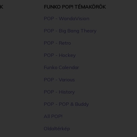
K
FUNKO POP! TÉMAKÖRÖK
POP - WandaVision
POP - Big Bang Theory
POP - Retro
POP - Hockey
Funko Calendar
POP - Various
POP - History
POP - POP & Buddy
All POP!
Oldaltérkép