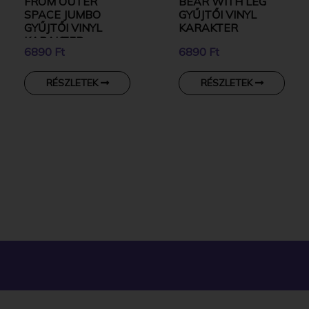
FROM OUTER
BEAR WITH LEG
SPACE JUMBO
GYŰJTŐI VINYL
GYŰJTŐI VINYL
KARAKTER
KARAKTER
6890 Ft
6890 Ft
RÉSZLETEK
RÉSZLETEK