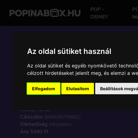
POP -
PO
DISNEY
M
POP IN A BOX HU
Az oldal sütiket használ
Az oldal sütiket és egyéb nyomkövető technoló
FUNKO - MOVIES JUR
célzott hirdetéseket jelenít meg, és elemzi a 
T.REX HATCHLING GYŰ
Elfogadom
Elutasítom
Beállítások megvá
KARAKTER
Márka:
Funko
Cikkszám:
889698759861
Elérhetőség:
Készleten
Ára:
5590 Ft