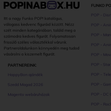
FUNKO PO
POP - Dis
Itt a nagy Funko POP! katalógus,
válogass kedvenc figuráid között. Nézz
POP - Ani
szét minden kategóriában, találd meg a
POP - Mar
számodra kedves figurát. Folyamatosan
frissülő széles választékkal várunk.
POP - Ani
Partneroldalunkon könnyedén meg tudod
vásárolni a kiszemelt figurát.
POP - Mov
POP - Sta
PARTNEREINK:
POP - Tele
HappyBon ajándék
POP - Ga
Szedd Magad 2026
POP - DC 
Magento webáruházak
POP - Roc