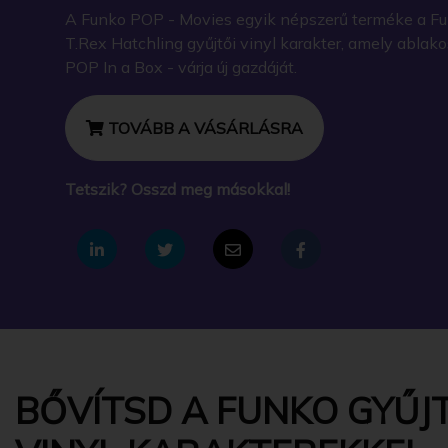
A Funko POP - Movies egyik népszerű terméke a Fun
T.Rex Hatchling gyűjtői vinyl karakter, amely abla
POP In a Box - várja új gazdáját.
TOVÁBB A VÁSÁRLÁSRA
Tetszik? Osszd meg másokkal!
BŐVÍTSD A FUNKO GYŰJT