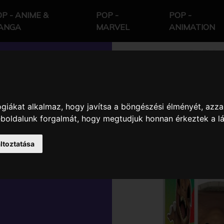
P - ANIME &
POP -
POP -
ANGA
MARVEL
ANIMATION
giákat alkalmaz, hogy javítsa a böngészési élményét, azza
ASSIC PARK
weboldalunk forgalmát, hogy megtudjuk honnan érkeztek a l
JTŐI VINYL
ltoztatása