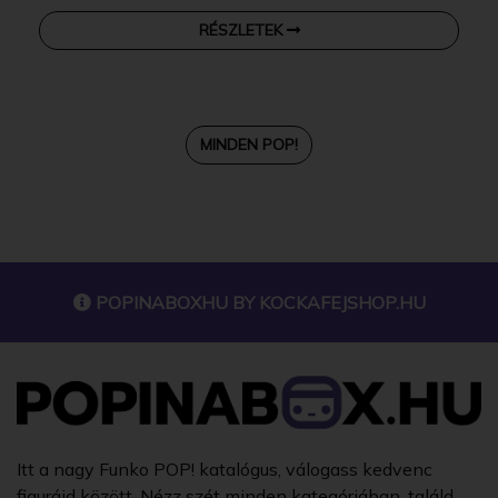
RÉSZLETEK
MINDEN POP!
POPINABOXHU BY
KOCKAFEJSHOP.HU
Itt a nagy Funko POP! katalógus, válogass kedvenc
figuráid között. Nézz szét minden kategóriában, találd