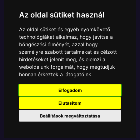
Cikkszám:
889698802239
Elérhetőség:
Készleten
Az oldal sütiket használ
Ára:
6890 Ft
Az oldal sütiket és egyéb nyomkövető
A Funko POP - Movies egyik népszerű terméke a
technológiákat alkalmaz, hogy javítsa a
Funko - Movies Jurassic World Dilophosaurus gyűjtői
böngészési élményét, azzal hogy
vinyl karakter, amely ablakos csomagolásban azaz -
személyre szabott tartalmakat és célzott
POP In a Box - várja új gazdáját.
hirdetéseket jelenít meg, és elemzi a
weboldalunk forgalmát, hogy megtudjuk
TOVÁBB A VÁSÁRLÁSRA
honnan érkeztek a látogatóink.
Tetszik? Osszd meg másokkal!
Elfogadom
Elutasítom
Beállítások megváltoztatása