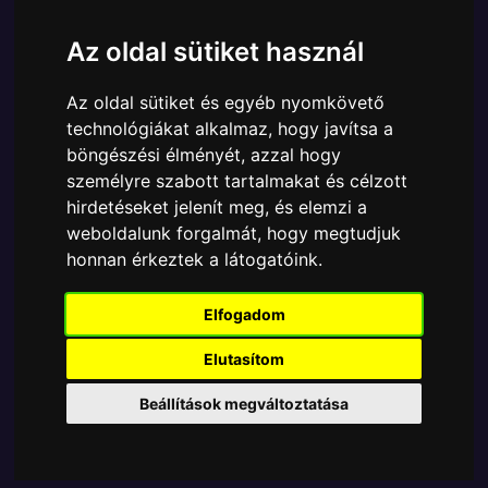
Cikkszám:
889698332477
Elérhetőség:
Készleten
Az oldal sütiket használ
Ára:
7490 Ft
Az oldal sütiket és egyéb nyomkövető
A Funko POP - Movies egyik népszerű terméke a
technológiákat alkalmaz, hogy javítsa a
Funko - Movies The Lord of the Rings Gyűrűk ura
böngészési élményét, azzal hogy
Legolas gyűjtői vinyl karakter, amely ablakos
személyre szabott tartalmakat és célzott
csomagolásban azaz - POP In a Box - várja új
hirdetéseket jelenít meg, és elemzi a
gazdáját.
weboldalunk forgalmát, hogy megtudjuk
honnan érkeztek a látogatóink.
TOVÁBB A VÁSÁRLÁSRA
Elfogadom
Tetszik? Osszd meg másokkal!
Elutasítom
Beállítások megváltoztatása