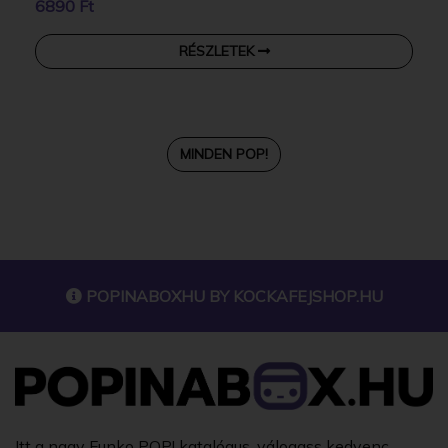
6890 Ft
RÉSZLETEK
MINDEN POP!
POPINABOXHU BY
KOCKAFEJSHOP.HU
Itt a nagy Funko POP! katalógus, válogass kedvenc