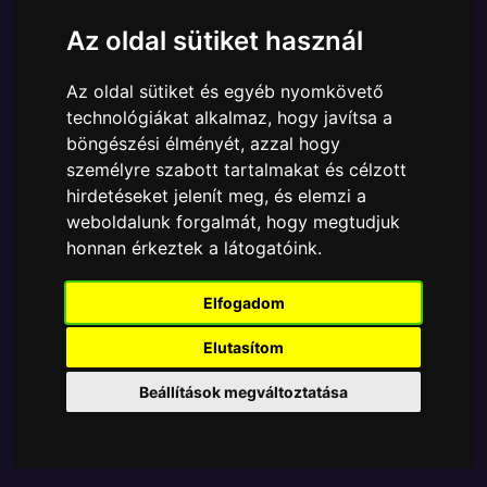
Cikkszám:
889698135641
Elérhetőség:
Készleten
Az oldal sütiket használ
Ára:
11990 Ft
Az oldal sütiket és egyéb nyomkövető
A Funko POP - Movies egyik népszerű terméke a
technológiákat alkalmaz, hogy javítsa a
Funko - Movies The Lord of the Rings Gyűrűk ura
böngészési élményét, azzal hogy
Pippin Took gyűjtői vinyl karakter, amely ablakos
személyre szabott tartalmakat és célzott
csomagolásban azaz - POP In a Box - várja új
hirdetéseket jelenít meg, és elemzi a
gazdáját.
weboldalunk forgalmát, hogy megtudjuk
honnan érkeztek a látogatóink.
TOVÁBB A VÁSÁRLÁSRA
Elfogadom
Tetszik? Osszd meg másokkal!
Elutasítom
Beállítások megváltoztatása