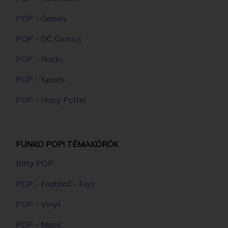
FUNKO - MOVIES KILLER KLOWNS FROM OUTER
SPACE JUMBO GYŰJTŐI VINYL KARAKTER
6890 Ft
RÉSZLETEK