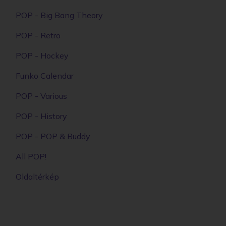
6890 Ft
RÉSZLETEK
MINDEN POP!
POPINABOXHU BY
KOCKAFEJSHOP.HU
Itt a nagy Funko POP! katalógus, válogass kedvenc