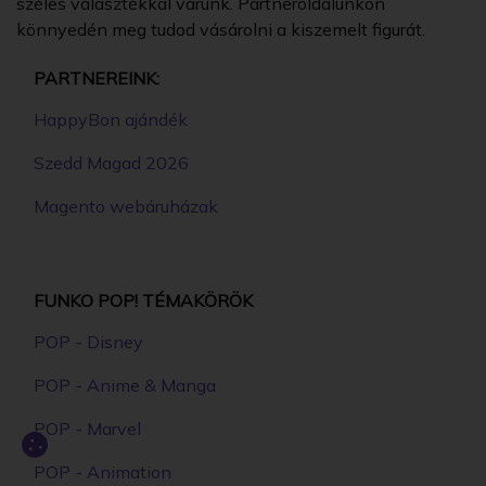
széles választékkal várunk. Partneroldalunkon
könnyedén meg tudod vásárolni a kiszemelt figurát.
PARTNEREINK:
HappyBon ajándék
Szedd Magad 2026
Magento webáruházak
FUNKO POP! TÉMAKÖRÖK
POP - Disney
POP - Anime & Manga
POP - Marvel
POP - Animation