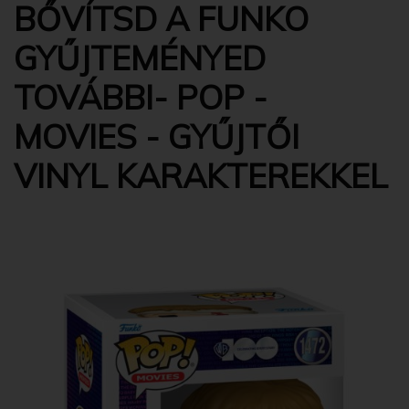
BŐVÍTSD A FUNKO
GYŰJTEMÉNYED
TOVÁBBI- POP -
MOVIES - GYŰJTŐI
VINYL KARAKTEREKKEL