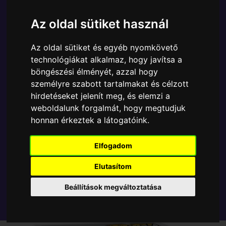
Ára:
6890 Ft
Az oldal sütiket használ
A Funko POP - Movies egyik népszerű terméke a
Funko - Movies Wonka Willy Wonka gyűjtői vinyl
Az oldal sütiket és egyéb nyomkövető
karakter, amely ablakos csomagolásban azaz - POP
technológiákat alkalmaz, hogy javítsa a
In a Box - várja új gazdáját.
böngészési élményét, azzal hogy
személyre szabott tartalmakat és célzott
TOVÁBB A VÁSÁRLÁSRA
hirdetéseket jelenít meg, és elemzi a
weboldalunk forgalmát, hogy megtudjuk
honnan érkeztek a látogatóink.
Tetszik? Osszd meg másokkal!
Elfogadom
Elutasítom
Beállítások megváltoztatása