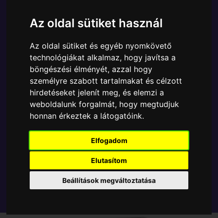
Ára:
8790 Ft
Az oldal sütiket használ
A Funko POP - Movies egyik népszerű terméke a
Funko - Super Alien 3 The Runner gyűjtői vinyl
Az oldal sütiket és egyéb nyomkövető
karakter, amely ablakos csomagolásban azaz - POP
technológiákat alkalmaz, hogy javítsa a
In a Box - várja új gazdáját.
böngészési élményét, azzal hogy
személyre szabott tartalmakat és célzott
TOVÁBB A VÁSÁRLÁSRA
hirdetéseket jelenít meg, és elemzi a
weboldalunk forgalmát, hogy megtudjuk
honnan érkeztek a látogatóink.
Tetszik? Osszd meg másokkal!
Elfogadom
Elutasítom
Beállítások megváltoztatása