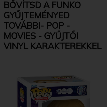
BŐVÍTSD A FUNKO
GYŰJTEMÉNYED
TOVÁBBI- POP -
MOVIES - GYŰJTŐI
VINYL KARAKTEREKKEL