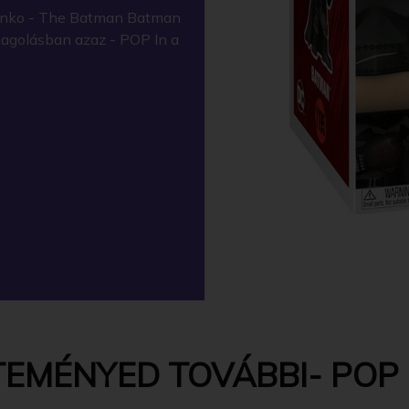
Funko - The Batman Batman
omagolásban azaz - POP In a
EMÉNYED TOVÁBBI- POP -