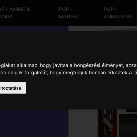
P - ANIME &
POP -
POP -
ANGA
MARVEL
ANIMATION
giákat alkalmaz, hogy javítsa a böngészési élményét, azza
N BATMAN
weboldalunk forgalmát, hogy megtudjuk honnan érkeztek a l
INYL
ltoztatása