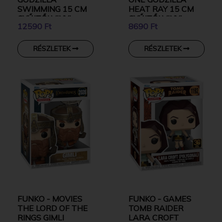
SWIMMING 15 CM
HEAT RAY 15 CM
GYŰJTŐI VINYL
GYŰJTŐI VINYL
12590 Ft
8690 Ft
KARAKTER
KARAKTER
RÉSZLETEK
RÉSZLETEK
FUNKO - MOVIES
FUNKO - GAMES
THE LORD OF THE
TOMB RAIDER
RINGS GIMLI
LARA CROFT