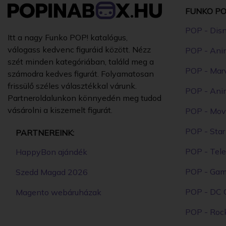
FUNKO PO
POP - Dis
Itt a nagy Funko POP! katalógus,
válogass kedvenc figuráid között. Nézz
POP - Ani
szét minden kategóriában, találd meg a
POP - Mar
számodra kedves figurát. Folyamatosan
frissülő széles választékkal várunk.
POP - Ani
Partneroldalunkon könnyedén meg tudod
vásárolni a kiszemelt figurát.
POP - Mov
POP - Sta
PARTNEREINK:
POP - Tele
HappyBon ajándék
POP - Ga
Szedd Magad 2026
POP - DC 
Magento webáruházak
POP - Roc