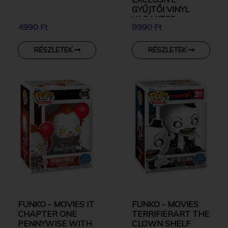
GYŰJTŐI VINYL
KARAKTER
4990 Ft
9990 Ft
RÉSZLETEK
RÉSZLETEK
FUNKO - MOVIES IT
FUNKO - MOVIES
CHAPTER ONE
TERRIFIERART THE
PENNYWISE WITH
CLOWN SHELF