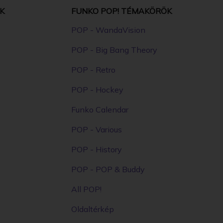
K
FUNKO POP! TÉMAKÖRÖK
POP - WandaVision
POP - Big Bang Theory
POP - Retro
POP - Hockey
Funko Calendar
POP - Various
POP - History
POP - POP & Buddy
All POP!
Oldaltérkép