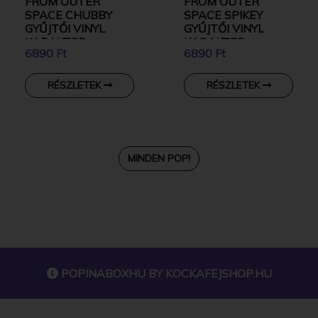
FROM OUTER
FROM OUTER
SPACE CHUBBY
SPACE SPIKEY
GYŰJTŐI VINYL
GYŰJTŐI VINYL
KARAKTER
KARAKTER
6890 Ft
6890 Ft
RÉSZLETEK
RÉSZLETEK
MINDEN POP!
POPINABOXHU BY
KOCKAFEJSHOP.HU