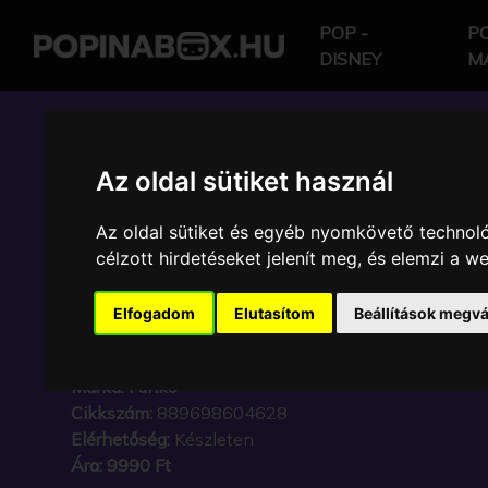
POP -
PO
DISNEY
M
POP IN A BOX HU
Az oldal sütiket használ
Az oldal sütiket és egyéb nyomkövető technoló
FUNKO - THE BATMA
célzott hirdetéseket jelenít meg, és elemzi a 
EXCLUSIVE GYŰJTŐI V
Elfogadom
Elutasítom
Beállítások megvá
KARAKTER
Márka:
Funko
Cikkszám:
889698604628
Elérhetőség:
Készleten
Ára:
9990 Ft