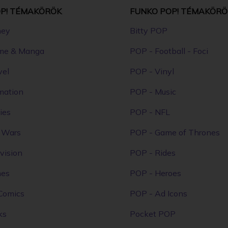
P! TÉMAKÖRÖK
FUNKO POP! TÉMAKÖRÖ
ney
Bitty POP
me & Manga
POP - Football - Foci
vel
POP - Vinyl
mation
POP - Music
ies
POP - NFL
r Wars
POP - Game of Thrones
vision
POP - Rides
mes
POP - Heroes
Comics
POP - Ad Icons
ks
Pocket POP