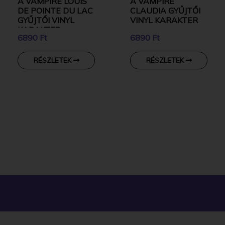
A VAMPIRE LOUIS
A VAMPIRE
DE POINTE DU LAC
CLAUDIA GYŰJTŐI
GYŰJTŐI VINYL
VINYL KARAKTER
KARAKTER
6890 Ft
6890 Ft
RÉSZLETEK
RÉSZLETEK