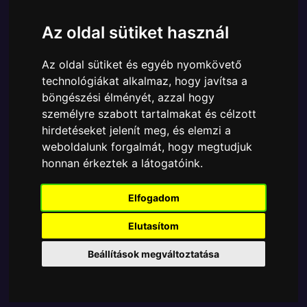
Ára:
15790 Ft
14990 Ft
Az oldal sütiket használ
A Funko POP - Movies egyik népszerű terméke a
Funko POP - Movies - Jumbo Space Jam 2 LeBron
Az oldal sütiket és egyéb nyomkövető
(Exclusive) 25cm figura, amely ablakos
technológiákat alkalmaz, hogy javítsa a
csomagolásban azaz - POP In a Box - várja új
böngészési élményét, azzal hogy
gazdáját.
személyre szabott tartalmakat és célzott
A termék sajnos nem elérhető, nézd meg
hirdetéseket jelenít meg, és elemzi a
weboldalunk forgalmát, hogy megtudjuk
MÁSOK MIT VESZNEK
honnan érkeztek a látogatóink.
Elfogadom
Tetszik? Osszd meg másokkal!
Elutasítom
Beállítások megváltoztatása