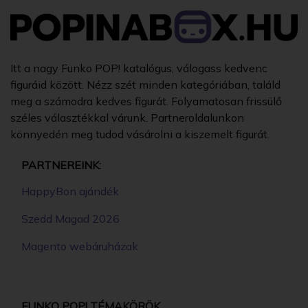
Itt a nagy Funko POP! katalógus, válogass kedvenc
figuráid között. Nézz szét minden kategóriában, találd
meg a számodra kedves figurát. Folyamatosan frissülő
széles választékkal várunk. Partneroldalunkon
könnyedén meg tudod vásárolni a kiszemelt figurát.
PARTNEREINK:
HappyBon ajándék
Szedd Magad 2026
Magento webáruházak
FUNKO POP! TÉMAKÖRÖK