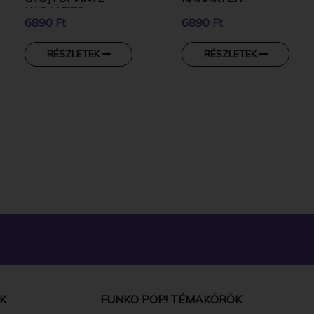
KARAKTER
6890 Ft
6890 Ft
RÉSZLETEK
RÉSZLETEK
K
FUNKO POP! TÉMAKÖRÖK