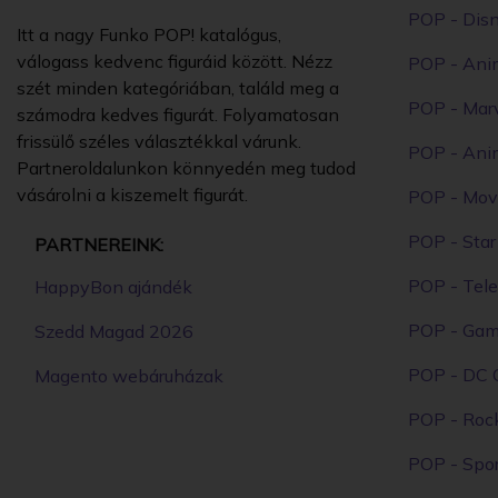
POP - Dis
Itt a nagy Funko POP! katalógus,
válogass kedvenc figuráid között. Nézz
POP - Ani
szét minden kategóriában, találd meg a
POP - Mar
számodra kedves figurát. Folyamatosan
frissülő széles választékkal várunk.
POP - Ani
Partneroldalunkon könnyedén meg tudod
vásárolni a kiszemelt figurát.
POP - Mov
POP - Sta
PARTNEREINK:
POP - Tele
HappyBon ajándék
POP - Ga
Szedd Magad 2026
POP - DC 
Magento webáruházak
POP - Roc
POP - Spor