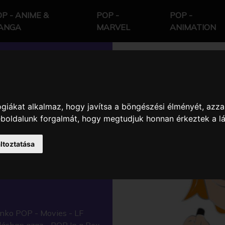
P - ANIME &
POP -
POP -
ANGA
MARVEL
ANIMATION
giákat alkalmaz, hogy javítsa a böngészési élményét, azza
- LF
weboldalunk forgalmát, hogy megtudjuk honnan érkeztek a l
ŰZŐ FIGURA
ltoztatása
nko POP - Movies - LF
lásban azaz - POP In a Box