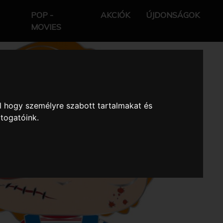
POP -
AKCIÓK
ÚJDONSÁGOK
MOVIES
l hogy személyre szabott tartalmakat és
átogatóink.