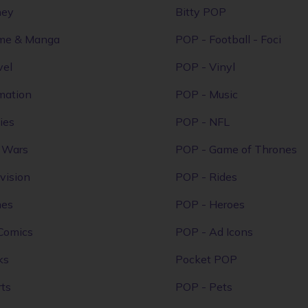
ney
Bitty POP
me & Manga
POP - Football - Foci
vel
POP - Vinyl
mation
POP - Music
ies
POP - NFL
r Wars
POP - Game of Thrones
vision
POP - Rides
mes
POP - Heroes
Comics
POP - Ad Icons
ks
Pocket POP
ts
POP - Pets