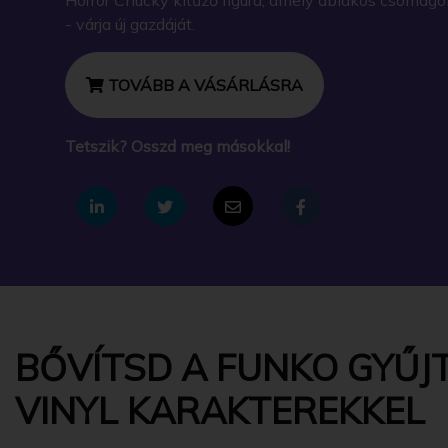
- várja új gazdáját.
TOVÁBB A VÁSÁRLÁSRA
Tetszik? Osszd meg másokkal!
BŐVÍTSD A FUNKO GYŰJT
VINYL KARAKTEREKKEL