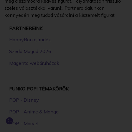
meg a számodra kedves figurát. Folyamatosan frissülő
széles választékkal várunk. Partneroldalunkon
könnyedén meg tudod vásárolni a kiszemelt figurát.
PARTNEREINK:
HappyBon ajándék
Szedd Magad 2026
Magento webáruházak
FUNKO POP! TÉMAKÖRÖK
POP - Disney
POP - Anime & Manga
POP - Marvel