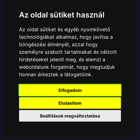
Ára:
6390 Ft
Az oldal sütiket használ
A Funko POP - Movies egyik népszerű terméke a
Funko POP - Movies - Movie Blade Runner Rick
Az oldal sütiket és egyéb nyomkövető
Deckard figura, amely ablakos csomagolásban azaz -
technológiákat alkalmaz, hogy javítsa a
POP In a Box - várja új gazdáját.
böngészési élményét, azzal hogy
A termék sajnos nem elérhető, nézd meg
személyre szabott tartalmakat és célzott
hirdetéseket jelenít meg, és elemzi a
MÁSOK MIT VESZNEK
weboldalunk forgalmát, hogy megtudjuk
honnan érkeztek a látogatóink.
Tetszik? Osszd meg másokkal!
Elfogadom
Elutasítom
Beállítások megváltoztatása