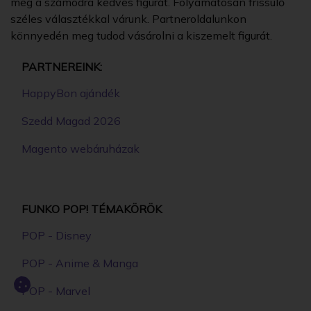
meg a számodra kedves figurát. Folyamatosan frissülő
széles választékkal várunk. Partneroldalunkon
könnyedén meg tudod vásárolni a kiszemelt figurát.
PARTNEREINK:
HappyBon ajándék
Szedd Magad 2026
Magento webáruházak
FUNKO POP! TÉMAKÖRÖK
POP - Disney
POP - Anime & Manga
POP - Marvel