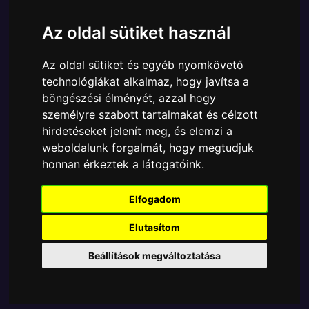
Ára:
6310 Ft
Az oldal sütiket használ
A Funko POP - Movies egyik népszerű terméke a
Funko POP - Movies - Movies Starship Troopers Carl
Az oldal sütiket és egyéb nyomkövető
Jenkins figura, amely ablakos csomagolásban azaz -
technológiákat alkalmaz, hogy javítsa a
POP In a Box - várja új gazdáját.
böngészési élményét, azzal hogy
A termék sajnos nem elérhető, nézd meg
személyre szabott tartalmakat és célzott
hirdetéseket jelenít meg, és elemzi a
MÁSOK MIT VESZNEK
weboldalunk forgalmát, hogy megtudjuk
honnan érkeztek a látogatóink.
Tetszik? Osszd meg másokkal!
Elfogadom
Elutasítom
Beállítások megváltoztatása