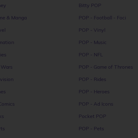
ney
Bitty POP
me & Manga
POP - Football - Foci
vel
POP - Vinyl
mation
POP - Music
ies
POP - NFL
r Wars
POP - Game of Thrones
vision
POP - Rides
mes
POP - Heroes
Comics
POP - Ad Icons
ks
Pocket POP
ts
POP - Pets