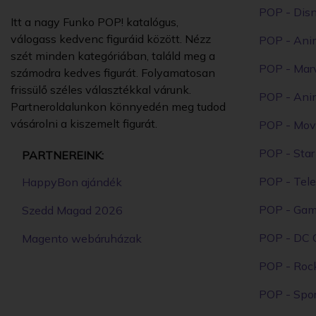
POP - Dis
Itt a nagy Funko POP! katalógus,
válogass kedvenc figuráid között. Nézz
POP - Ani
szét minden kategóriában, találd meg a
POP - Mar
számodra kedves figurát. Folyamatosan
frissülő széles választékkal várunk.
POP - Ani
Partneroldalunkon könnyedén meg tudod
vásárolni a kiszemelt figurát.
POP - Mov
POP - Sta
PARTNEREINK:
POP - Tele
HappyBon ajándék
POP - Ga
Szedd Magad 2026
POP - DC 
Magento webáruházak
POP - Roc
POP - Spor