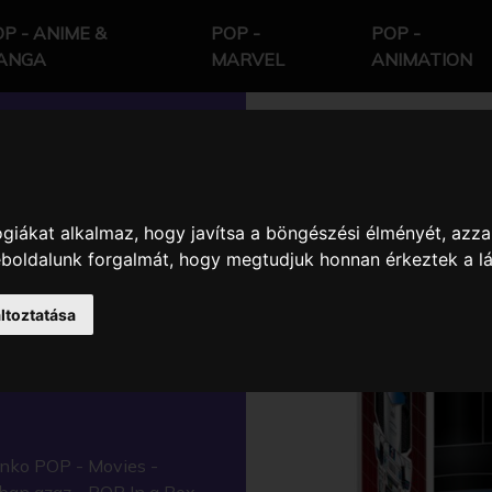
P - ANIME &
POP -
POP -
ANGA
MARVEL
ANIMATION
giákat alkalmaz, hogy javítsa a böngészési élményét, azza
-
weboldalunk forgalmát, hogy megtudjuk honnan érkeztek a l
 FIGURA
ltoztatása
unko POP - Movies -
ban azaz - POP In a Box -