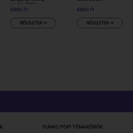
KARAKTER
6890 Ft
6890 Ft
RÉSZLETEK
RÉSZLETEK
K
FUNKO POP! TÉMAKÖRÖK