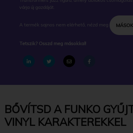
várja új gazdáját.
A termék sajnos nem elérhető, nézd meg
MÁSOK
Tetszik? Osszd meg másokkal!
BŐVÍTSD A FUNKO GYŰJT
VINYL KARAKTEREKKEL