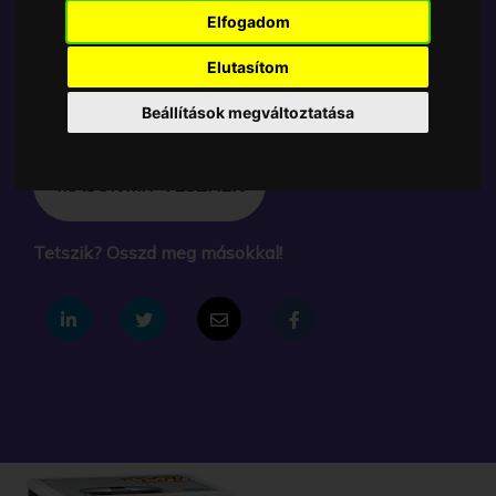
A Funko POP - NFL egyik népszerű terméke a Funko
Elfogadom
POP - NFL - NFL Raiders Josh Jacobs figura, amely
ablakos csomagolásban azaz - POP In a Box - várja
Elutasítom
új gazdáját.
Beállítások megváltoztatása
A termék sajnos nem elérhető, nézd meg
MÁSOK MIT VESZNEK
Tetszik? Osszd meg másokkal!