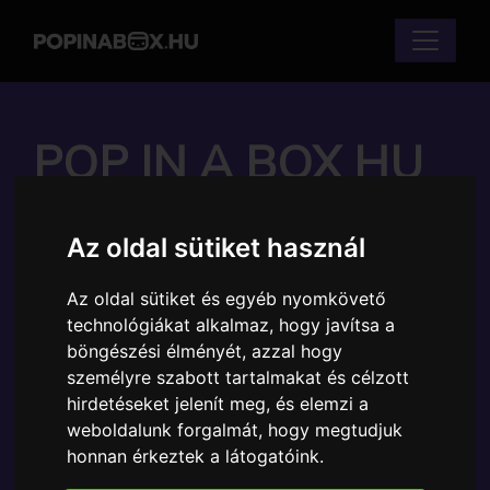
POP IN A BOX HU
FUNKO POP - NFL -
Az oldal sütiket használ
NFL RAIDERS JOSH
Az oldal sütiket és egyéb nyomkövető
JACOBS FIGURA
technológiákat alkalmaz, hogy javítsa a
böngészési élményét, azzal hogy
személyre szabott tartalmakat és célzott
Márka:
Funko
hirdetéseket jelenít meg, és elemzi a
Cikkszám:
889698574082
weboldalunk forgalmát, hogy megtudjuk
Elérhetőség:
Készlethiány
honnan érkeztek a látogatóink.
Ára:
5790 Ft