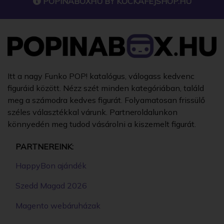
POPINABOXHU BY
KOCKAFEJSHOP.HU
Itt a nagy Funko POP! katalógus, válogass kedvenc
figuráid között. Nézz szét minden kategóriában, találd
meg a számodra kedves figurát. Folyamatosan frissülő
széles választékkal várunk. Partneroldalunkon
könnyedén meg tudod vásárolni a kiszemelt figurát.
PARTNEREINK:
HappyBon ajándék
Szedd Magad 2026
Magento webáruházak