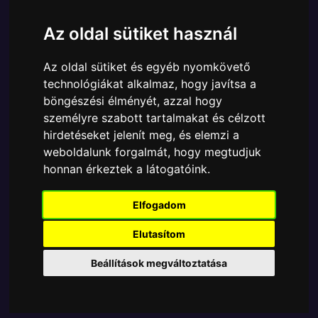
Cikkszám:
889698479080
Elérhetőség:
Készlethiány
Az oldal sütiket használ
Ára:
8660 Ft
Az oldal sütiket és egyéb nyomkövető
A Funko POP - Sports egyik népszerű terméke a
technológiákat alkalmaz, hogy javítsa a
Funko POP - Sports - NBA Legends Magic Johnson
böngészési élményét, azzal hogy
(Lakers home) figura, amely ablakos csomagolásban
személyre szabott tartalmakat és célzott
azaz - POP In a Box - várja új gazdáját.
hirdetéseket jelenít meg, és elemzi a
A termék sajnos nem elérhető, nézd meg
weboldalunk forgalmát, hogy megtudjuk
honnan érkeztek a látogatóink.
MÁSOK MIT VESZNEK
Elfogadom
Tetszik? Osszd meg másokkal!
Elutasítom
Beállítások megváltoztatása