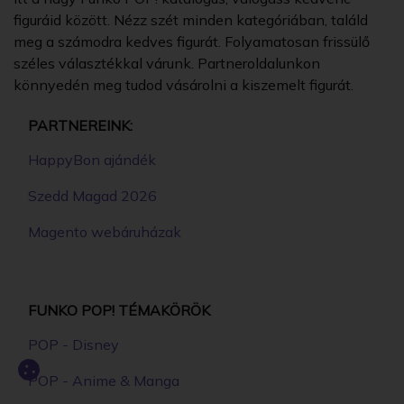
figuráid között. Nézz szét minden kategóriában, találd
meg a számodra kedves figurát. Folyamatosan frissülő
széles választékkal várunk. Partneroldalunkon
könnyedén meg tudod vásárolni a kiszemelt figurát.
PARTNEREINK:
HappyBon ajándék
Szedd Magad 2026
Magento webáruházak
FUNKO POP! TÉMAKÖRÖK
POP - Disney
POP - Anime & Manga