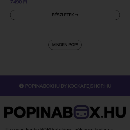
7490 Ft
RÉSZLETEK
MINDEN POP!
POPINABOXHU BY
KOCKAFEJSHOP.HU
Itt a nagy Funko POP! katalógus, válogass kedvenc