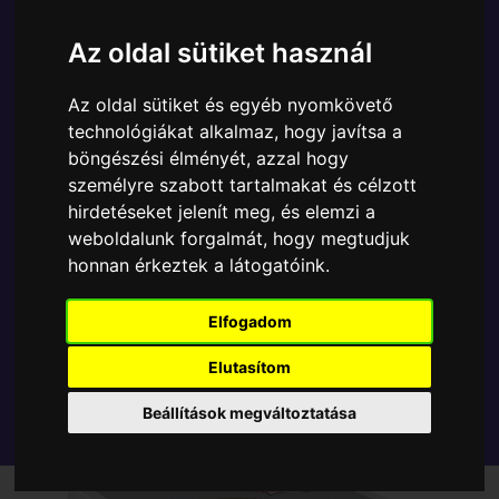
A Funko POP - Sports egyik népszerű terméke a
Funko POP - Sports - Tennis Legends Björn Borg
Az oldal sütiket használ
figura, amely ablakos csomagolásban azaz - POP In
a Box - várja új gazdáját.
Az oldal sütiket és egyéb nyomkövető
technológiákat alkalmaz, hogy javítsa a
A termék sajnos nem elérhető, nézd meg
böngészési élményét, azzal hogy
személyre szabott tartalmakat és célzott
MÁSOK MIT VESZNEK
hirdetéseket jelenít meg, és elemzi a
weboldalunk forgalmát, hogy megtudjuk
Tetszik? Osszd meg másokkal!
honnan érkeztek a látogatóink.
Elfogadom
Elutasítom
Beállítások megváltoztatása