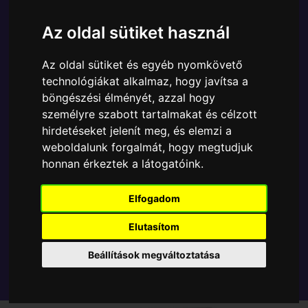
Ára:
14290 Ft
12990 Ft
Az oldal sütiket használ
A Funko POP - Television egyik népszerű terméke a
Funko - Stranger Things Eleven Chase gyűjtői vinyl
Az oldal sütiket és egyéb nyomkövető
karakter, amely ablakos csomagolásban azaz - POP
technológiákat alkalmaz, hogy javítsa a
In a Box - várja új gazdáját.
böngészési élményét, azzal hogy
személyre szabott tartalmakat és célzott
TOVÁBB A VÁSÁRLÁSRA
hirdetéseket jelenít meg, és elemzi a
weboldalunk forgalmát, hogy megtudjuk
honnan érkeztek a látogatóink.
Tetszik? Osszd meg másokkal!
Elfogadom
Elutasítom
Beállítások megváltoztatása