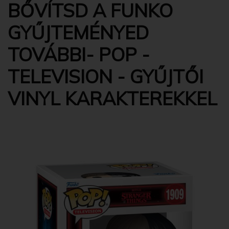
BŐVÍTSD A FUNKO
GYŰJTEMÉNYED
TOVÁBBI- POP -
TELEVISION - GYŰJTŐI
VINYL KARAKTEREKKEL