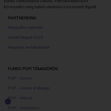
széles választékkal várunk. Partneroldalunkon
könnyedén meg tudod vásárolni a kiszemelt figurát.
PARTNEREINK:
HappyBon ajándék
Szedd Magad 2026
Magento webáruházak
FUNKO POP! TÉMAKÖRÖK
POP - Disney
POP - Anime & Manga
POP - Marvel
POP - Animation