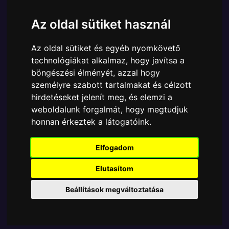
Cikkszám:
889698756457
Elérhetőség:
Készleten
Az oldal sütiket használ
Ára:
6890 Ft
Az oldal sütiket és egyéb nyomkövető
A Funko POP - Television egyik népszerű terméke a
technológiákat alkalmaz, hogy javítsa a
Funko - Television The Boys 3 Firecracker gyűjtői
böngészési élményét, azzal hogy
vinyl karakter, amely ablakos csomagolásban azaz -
személyre szabott tartalmakat és célzott
POP In a Box - várja új gazdáját.
hirdetéseket jelenít meg, és elemzi a
weboldalunk forgalmát, hogy megtudjuk
TOVÁBB A VÁSÁRLÁSRA
honnan érkeztek a látogatóink.
Tetszik? Osszd meg másokkal!
Elfogadom
Elutasítom
Beállítások megváltoztatása