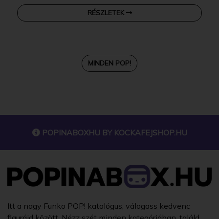
RÉSZLETEK
MINDEN POP!
POPINABOXHU BY
KOCKAFEJSHOP.HU
Itt a nagy Funko POP! katalógus, válogass kedvenc
figuráid között. Nézz szét minden kategóriában, találd