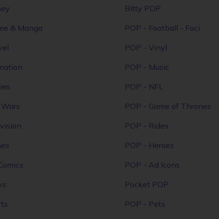
ney
Bitty POP
me & Manga
POP - Football - Foci
vel
POP - Vinyl
mation
POP - Music
ies
POP - NFL
r Wars
POP - Game of Thrones
vision
POP - Rides
mes
POP - Heroes
Comics
POP - Ad Icons
ks
Pocket POP
ts
POP - Pets