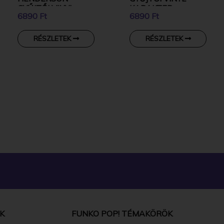
GYŰJTŐI VINYL
KARAKTER
6890 Ft
6890 Ft
KARAKTER
RÉSZLETEK
RÉSZLETEK
K
FUNKO POP! TÉMAKÖRÖK