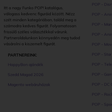
POP - Dis
Itt a nagy Funko POP! katalógus,
válogass kedvenc figuráid között. Nézz
POP - Ani
szét minden kategóriában, találd meg a
POP - Mar
számodra kedves figurát. Folyamatosan
frissülő széles választékkal várunk.
POP - Ani
Partneroldalunkon könnyedén meg tudod
vásárolni a kiszemelt figurát.
POP - Mov
POP - Sta
PARTNEREINK:
POP - Tele
HappyBon ajándék
POP - Ga
Szedd Magad 2026
POP - DC 
Magento webáruházak
POP - Roc
POP - Spor