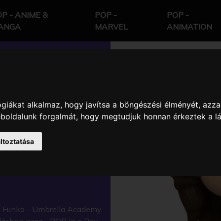
P - ANIME &
POP -
POP -
ANGA
MARVEL
ANIMATION
giákat alkalmaz, hogy javítsa a böngészési élményét, azza
ACADEMY
weboldalunk forgalmát, hogy megtudjuk honnan érkeztek a l
L KARAKTER
ltoztatása
a Funko - Umbrella Academy
olásban azaz - POP In a Box