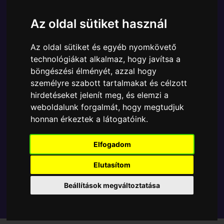
Ára:
5590 Ft
Az oldal sütiket használ
A Funko POP - Television egyik népszerű terméke a
Funko POP - Television - Jurassic World Owen Grady
Az oldal sütiket és egyéb nyomkövető
figura, amely ablakos csomagolásban azaz - POP In
technológiákat alkalmaz, hogy javítsa a
a Box - várja új gazdáját.
böngészési élményét, azzal hogy
személyre szabott tartalmakat és célzott
TOVÁBB A VÁSÁRLÁSRA
hirdetéseket jelenít meg, és elemzi a
weboldalunk forgalmát, hogy megtudjuk
honnan érkeztek a látogatóink.
Tetszik? Osszd meg másokkal!
Elfogadom
Elutasítom
Beállítások megváltoztatása