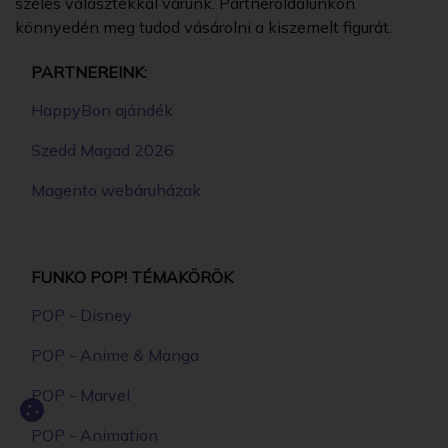
széles választékkal várunk. Partneroldalunkon
könnyedén meg tudod vásárolni a kiszemelt figurát.
PARTNEREINK:
HappyBon ajándék
Szedd Magad 2026
Magento webáruházak
FUNKO POP! TÉMAKÖRÖK
POP - Disney
POP - Anime & Manga
POP - Marvel
POP - Animation