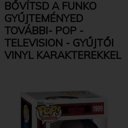
BŐVÍTSD A FUNKO
GYŰJTEMÉNYED
TOVÁBBI- POP -
TELEVISION - GYŰJTŐI
VINYL KARAKTEREKKEL