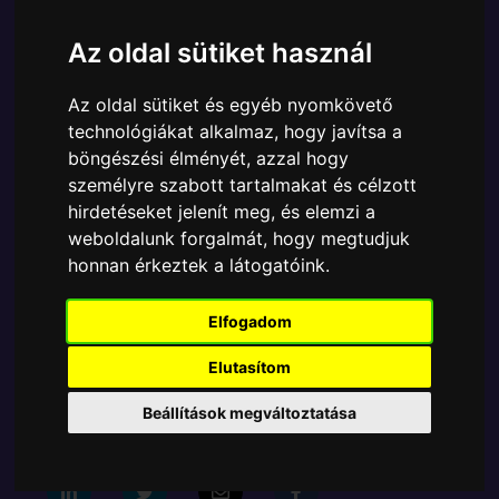
Márka:
Funko
Az oldal sütiket használ
Cikkszám:
889698656306
Elérhetőség:
Készlethiány
Az oldal sütiket és egyéb nyomkövető
Ára:
2790 Ft
technológiákat alkalmaz, hogy javítsa a
A Funko POP - Television egyik népszerű terméke a
böngészési élményét, azzal hogy
Funko POP - Television - Keychain Stranger Things
személyre szabott tartalmakat és célzott
S4 Hunter Steve kulcstartó figura, amely ablakos
hirdetéseket jelenít meg, és elemzi a
csomagolásban azaz - POP In a Box - várja új
weboldalunk forgalmát, hogy megtudjuk
gazdáját.
honnan érkeztek a látogatóink.
A termék sajnos nem elérhető, nézd meg
Elfogadom
MÁSOK MIT VESZNEK
Elutasítom
Beállítások megváltoztatása
Tetszik? Osszd meg másokkal!