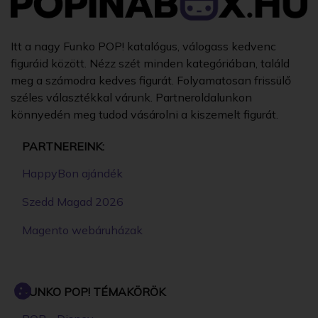
Itt a nagy Funko POP! katalógus, válogass kedvenc
figuráid között. Nézz szét minden kategóriában, találd
meg a számodra kedves figurát. Folyamatosan frissülő
széles választékkal várunk. Partneroldalunkon
könnyedén meg tudod vásárolni a kiszemelt figurát.
PARTNEREINK:
HappyBon ajándék
Szedd Magad 2026
Magento webáruházak
FUNKO POP! TÉMAKÖRÖK